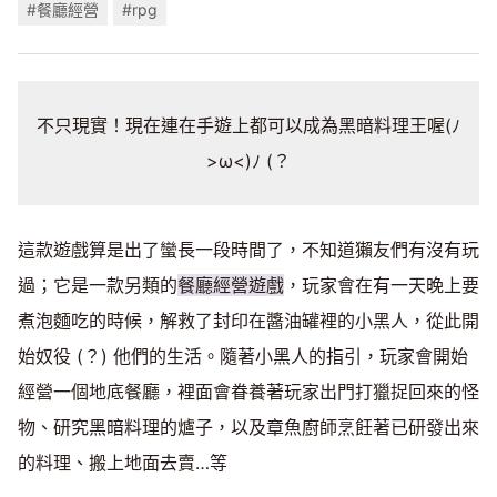
#餐廳經營
#rpg
不只現實！現在連在手遊上都可以成為黑暗料理王喔(ﾉ
>ω<)ﾉ (？
這款遊戲算是出了蠻長一段時間了，不知道獺友們有沒有玩
過；它是一款另類的
餐廳經營遊戲
，玩家會在有一天晚上要
煮泡麵吃的時候，解救了封印在醬油罐裡的小黑人，從此開
始奴役 (？) 他們的生活。隨著小黑人的指引，玩家會開始
經營一個地底餐廳，裡面會眷養著玩家出門打獵捉回來的怪
物、研究黑暗料理的爐子，以及章魚廚師烹飪著已研發出來
的料理、搬上地面去賣…等