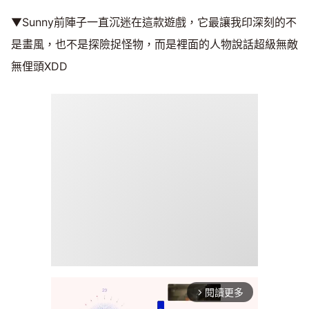
▼Sunny前陣子一直沉迷在這款遊戲，它最讓我印深刻的不
是畫風，也不是探險捉怪物，而是裡面的人物說話超級無敵
無俚頭XDD
閱讀更多
arrow_forward_ios