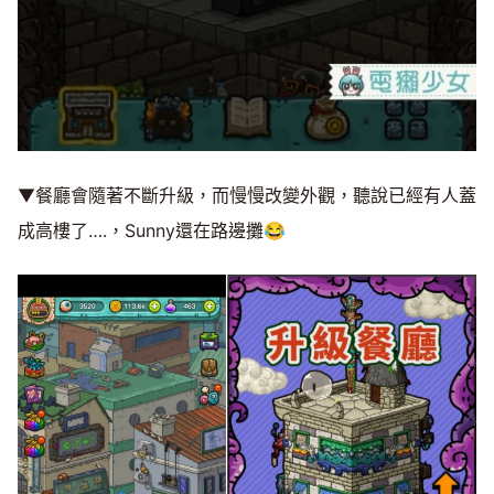
▼餐廳會隨著不斷升級，而慢慢改變外觀，聽說已經有人蓋
成高樓了….，Sunny還在路邊攤😂