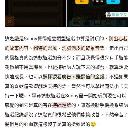
這遊戲是Sunny覺得經營類型遊戲中算是耐玩的，
別出心裁
的故事內容
、
獨特的畫風
、
洗腦俏皮的背景音樂
，走出自己
的風格真的為這款遊戲加分不少；而且我覺得很少有手遊能
夠做到不用當課長，也能持續讓人玩下去的遊戲，就算想要
快速成長，也可以
選擇觀看廣告，賺翻倍的金錢
；不過如果
真的喜歡這款遊戲想支持的話，當然也可以拿出魔法小卡支
持一下囉~，畢竟這款遊戲在Sunny最一開始玩到現在可以
感覺的到它是真的有在
持續進步
的，雖然換新手機換系統讓
遊戲紀錄都沒了這點真的很希望他們能夠改善，不然辛苦了
幾個月的心血就這樣沒了是真的挺難過的😢