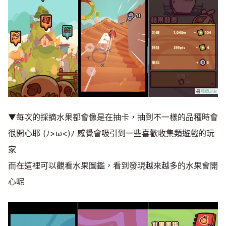
▼每次的採摘水果都會像是在抽卡，抽到不一樣的品種時會
很開心耶 (ﾉ>ω<)ﾉ 感覺會吸引到一些喜歡收集類遊戲的玩
家
而在這裡可以觀看水果圖鑑，看到發現越來越多的水果會開
心呢