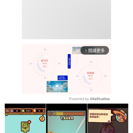
閱讀更多
arrow_forward_ios
Powered by 
GliaStudios
Mute