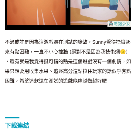
不過或許是因為這遊戲還在測試的緣故，Sunny覺得操縱起
來有點困難，一直不小心撞牆 (絕對不是因為我技術爛🙂)
，還有就是我覺得挺可惜的點是這個遊戲沒有一個劇情，如
果只想要用收集水果、追逐高分這點拉住玩家的話似乎有點
困難，希望這款還在測試的遊戲能夠越做越好囉
下載連結