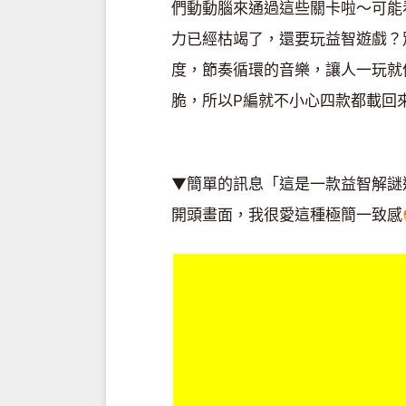
們動動腦來通過這些關卡啦～可能
力已經枯竭了，還要玩益智遊戲？
度，節奏循環的音樂，讓人一玩就
脆，所以P編就不小心四款都載回
▼簡單的訊息「這是一款益智解謎
開頭畫面，我很愛這種極簡一致感