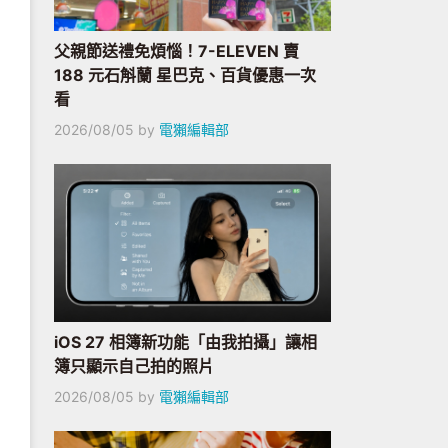
父親節送禮免煩惱！7-ELEVEN 賣
188 元石斛蘭 星巴克、百貨優惠一次
看
2026/08/05
by
電獺編輯部
iOS 27 相簿新功能「由我拍攝」讓相
簿只顯示自己拍的照片
2026/08/05
by
電獺編輯部