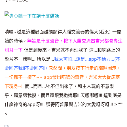
嘖嘖~越是這種局面越能顯得人貓交流器的偉大(我ㄠ) 一開
始的時候，
無論是什麼聲音，按下人貓交流器吉米都會專注
測耳一下
但是到後來，吉米就不再理我了 這…和網路上的
影片不一樣啊… 所以是…
我太可怕…還是…app不給力…(不
要回答我!!不要回答!!)
忽然間，朋友按下行走的貓咪圖示，
一切都不一樣了~~
app發出喵嗚的聲音，吉米大大從床底
下現身~!!
而…而且…牠不但出來了，和主人玩的不意樂
乎，願意讓我摸，而且還跟我撒嬌耶!!!天哪哪哪!!! 這到底是
什麼神奇的app呀!!!! 獲得阿普羅與吉米的大愛呀呀呀!!! >"""
<