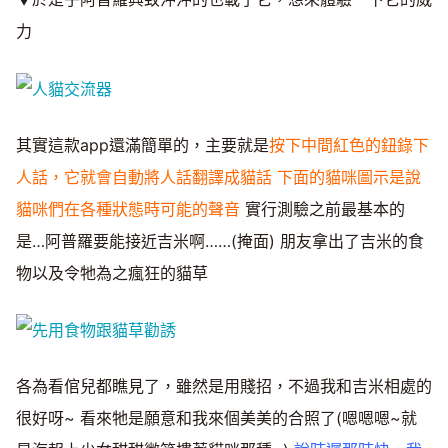
力
其實這款app還滿簡單的，主要就是
按下中間紅色的鈕錄下
人話，它就會自動將人話翻譯成貓話
下面的貓咪圖示是說
貓咪們在各種狀態時可能的聲音
實行測驗之前最基本的
是…阿普羅要能接近吉米啊……(掩面) 朋友拿出了吉米的食
物以及令牠為之瘋狂的貓草
各為看倌兒都瞧見了，雖然是用賤招，不過我和吉米相處的
很好呀~ 看來牠是願意和我來個美美的合照了(嗯嗯嗯~就