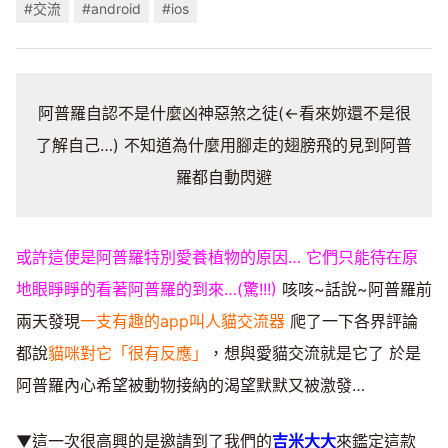
#交流
#android
#ios
阿普羅自認不是什麼凶神惡煞之徒(←看來妳還不是很
了解自己…) 不知道為什麼用腳走的翅膀飛的見到阿普
羅都自動閃避
或許這便是阿普羅特別愛養植物的原因…
它們只能待在原
地眼睜睜的看著阿普羅的到來…(驚!!!)
咳咳~話說~阿普羅前
兩天發現
一支有趣的app叫人貓交流器
爬了一下各界評論
都說
貓咪對它「很有反應」
，想與愛貓交流就是它了 於是
阿普羅內心希望被動物接納的渴望默默又被激發…
▼這一次很高興的是邀請到了我們的
吉米大大
來鑑定這款