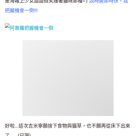
是海報上少女甜甜微笑摟著貓咪那種~)
說時遲那時快，我
把握機會一倒!!!
好啦…這次吉米寧願捨下食物與貓草，也不願再從床下出來
了……(已哭)