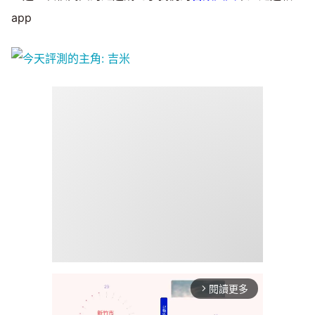
app
閱讀更多
arrow_forward_ios