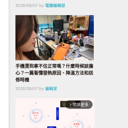
2026/08/07
by
電獺編輯部
手機燙到拿不住正常嗎？什麼時候該擔
心？一篇看懂發熱原因、降溫方法和送
修時機
2026/08/07
by
編輯室
閱讀更多
arrow_forward_ios