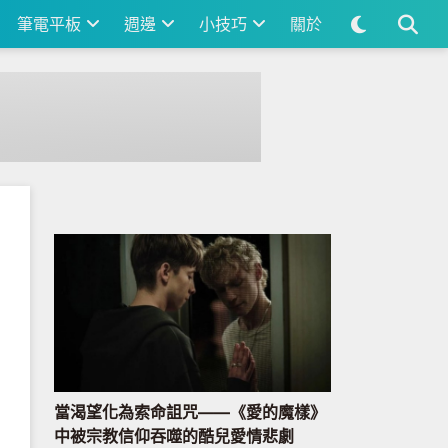
筆電平板
週邊
小技巧
關於
當渴望化為索命詛咒——《愛的魔樣》
中被宗教信仰吞噬的酷兒愛情悲劇