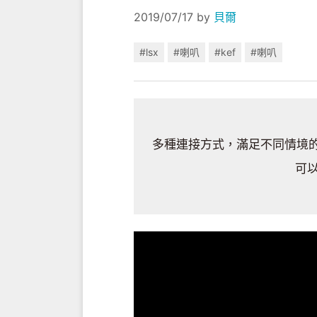
2019/07/17
by
貝爾
#lsx
#喇叭
#kef
#喇叭
多種連接方式，滿足不同情境
可