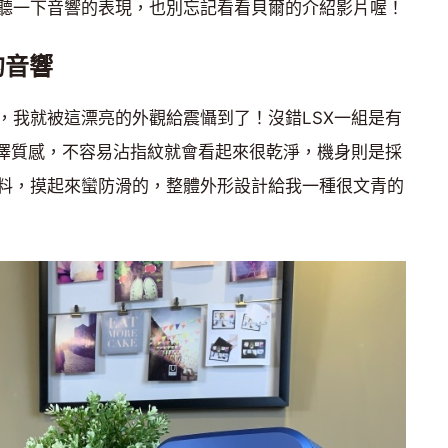
聽一下音響的表現，也別忘記看看貝爾的介紹影片喔！
的音響
一刻，我就被這漂亮的外觀給震懾到了！沒錯LSX一組是有
光澤質感，不容易沾指紋就會看起來很乾淨，機身則是採
t的布料，摸起來蠻防滑的，整體外形設計給我一種很文青的