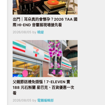
出門｜耳朵真的會懷孕？2026 TAA 國
際 HI-END 音響展現場搶先看
2026/08/05
by
曉緹
父親節送禮免煩惱！7-ELEVEN 賣
188 元石斛蘭 星巴克、百貨優惠一次
看
2026/08/05
by
電獺編輯部