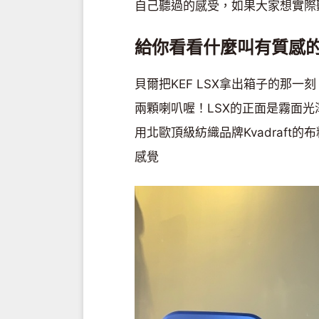
自己聽過的感受，如果大家想實際
給你看看什麼叫有質感
貝爾把KEF LSX拿出箱子的那
兩顆喇叭喔！LSX的正面是霧面
用北歐頂級紡織品牌Kvadraf
感覺