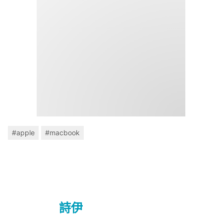
#apple
#macbook
詩伊