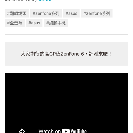
#翻轉鏡頭
#zenfone系列
#asus
#zenfone系列
#全螢幕
#asus
#旗艦手機
大家期待的高CP值ZenFone 6，評測來囉！