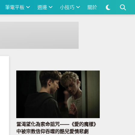
筆電平板
週邊
小技巧
關於
當渴望化為索命詛咒——《愛的魔樣》
中被宗教信仰吞噬的酷兒愛情悲劇