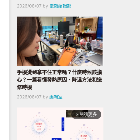
2026/08/07
by
電獺編輯部
手機燙到拿不住正常嗎？什麼時候該擔
心？一篇看懂發熱原因、降溫方法和送
修時機
2026/08/07
by
編輯室
閱讀更多
arrow_forward_ios