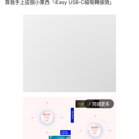
靠我手上這個小東西「iEasy USB-C磁吸轉接頭」
閱讀更多
arrow_forward_ios