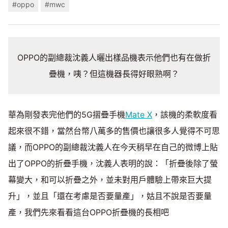
#oppo
#mwc
OPPO的副總裁沈義人曬出樣品機表示他們也有在做折
疊機，咦？但這機器長得好眼熟啊？
華為剛發表完他們的5G摺疊手機
Mate X
，該機的柔軟度看
起來很不錯，當然台幣八萬多的售價也讓很多人覺得不可思
議，而OPPO的副總裁沈義人在今天稍早在自己的微博上貼
出了OPPO的折疊手機，沈義人表明的說：「折疊後除了螢
幕變大，和可以折疊之外，並未對用戶體驗上帶來巨大提
升」，並且「還在考慮是否要量產」，姑且不說是否要量
產，我們先來看看這台OPPO折疊機的長相吧