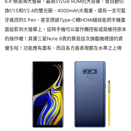
6.4”無瀏海大螢幕、最高512GB ROM的大容量、會自動切
換f/1.5和f/2.4的雙光圈、4000mAh大電量、還有一支可藍
牙遙控的S Pen，甚至透過Type-C轉HDMI線就能把手機畫
面投影到大螢幕上，這時手機可以當作觸控板或是維持原本
的操作喔！其實三星Note 9真的算是這次旗艦機裡頭的資
優生啦！功能應有盡有、而且各方面表現都在水準之上唷