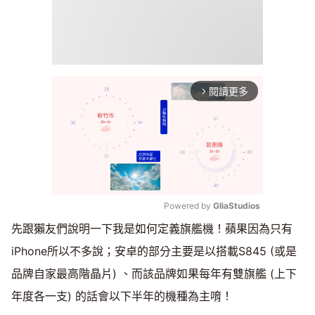
閱讀更多
arrow_forward_ios
Powered by 
GliaStudios
先跟獺友們說明一下我是如何定義旗艦機！蘋果因為只有
Mute
iPhone所以不多說；安卓的部分主要是以搭載S845 (或是
品牌自家最高階晶片) 、而該品牌如果每年有雙旗艦 (上下
年度各一支) 的話會以下半年的機種為主唷！