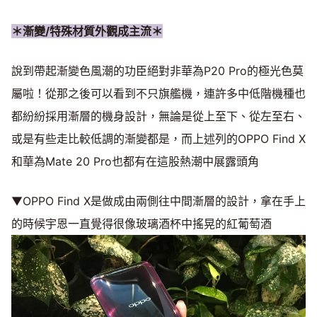
＊漸變/特殊材質外觀成主流＊
說到帶起漸變色風潮的功臣絕對非華為P20 Pro的極光色莫
屬啦！從那之後可以看到不只旗艦機，連許多中低階機種也
都紛紛採用漸層的機身設計，無論是從上至下、從左至右、
或是有些走比較低調的漸變都是，而上述列的OPPO Find X
和華為Mate 20 Pro也都有在這股熱潮中展露頭角
▼OPPO Find X是做成由兩側往中間漸層的設計，拿在手上
的時候宇恩一直覺得很像玻璃酒杯中搖晃的紅葡萄酒