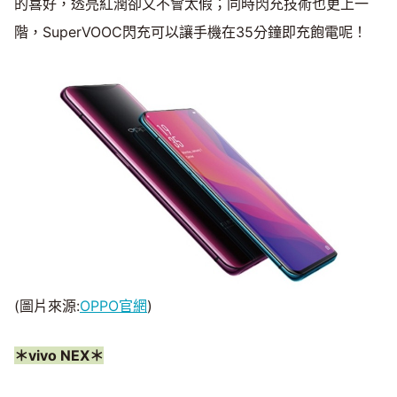
的喜好，透亮紅潤卻又不會太假；同時閃充技術也更上一
階，SuperVOOC閃充可以讓手機在35分鐘即充飽電呢！
(圖片來源:
OPPO官網
)
＊vivo NEX＊