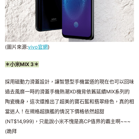
(圖片來源:
vivo官網
)
＊小米MIX 3＊
採用磁動力滑蓋設計，讓智慧型手機當道的現在也可以回味
過去風靡一時的滑蓋手機熱潮XD機背依舊延續MIX系列的
陶瓷機身，這次還推出了超美的寶石藍和翡翠綠色，真的相
當迷人！在規格超旗艦的情況下價格依然超甜
(NT$14,999)，只能說小米不愧是高CP值界的霸主啊~~~
(跪拜