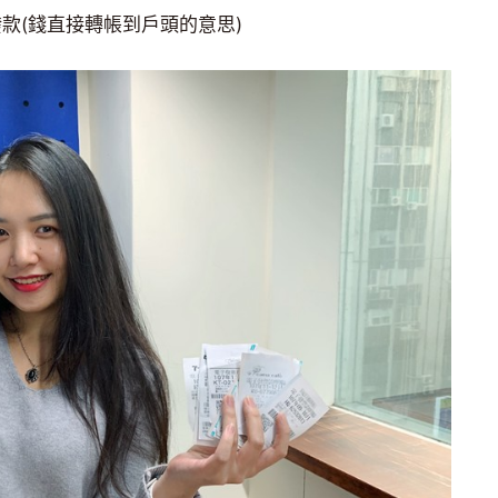
款(錢直接轉帳到戶頭的意思)