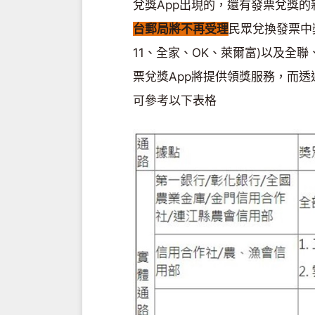
兌獎App出現的，還有發票兌獎的新
台郵局將不再受理
民眾兌換發票中獎
11、全家、OK、萊爾富)以及全
票兌獎App將提供領獎服務，而透
可參考以下表格