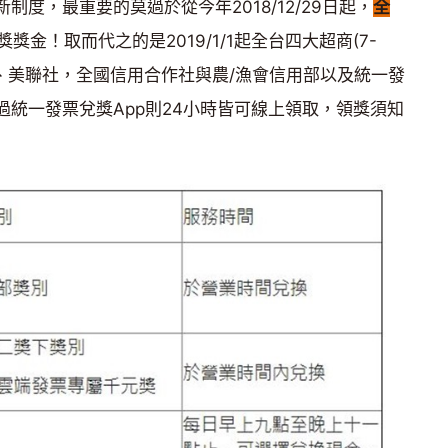
制度，最重要的莫過於從今年2018/12/29日起，
全
獎金！取而代之的是2019/1/1起全台四大超商(7-
聯、美聯社，全國信用合作社與農/漁會信用部以及統一發
過統一發票兌獎App則24小時皆可線上領取，領獎須知