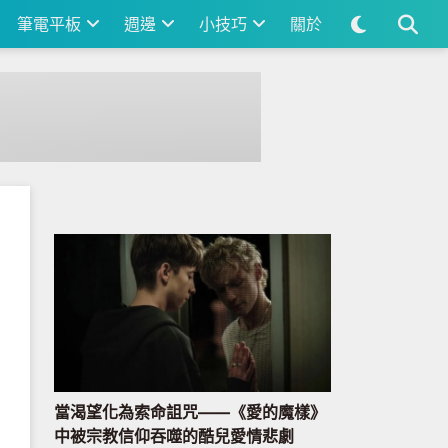
筆電平板
週邊
小技巧
關於
當渴望化為索命詛咒——《愛的魔樣》
中被宗教信仰吞噬的酷兒愛情悲劇