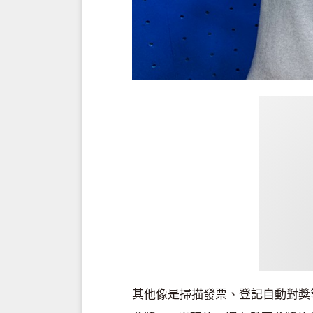
其他像是掃描發票、登記自動對獎