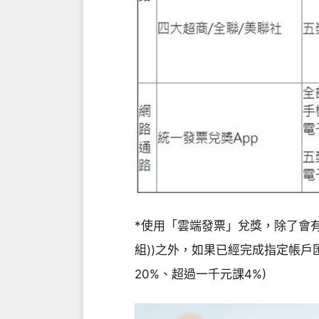
*使用「雲端發票」兌獎，除了會有
組))之外，如果已經完成指定帳戶
20%、超過一千元課4%)