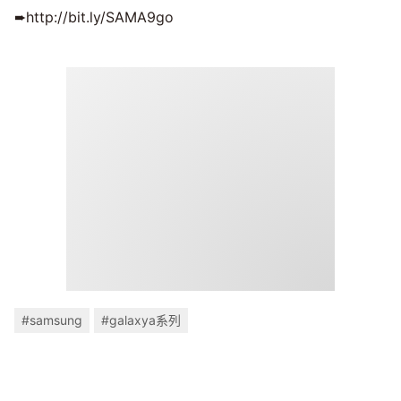
➨http://bit.ly/SAMA9go
#samsung
#galaxya系列