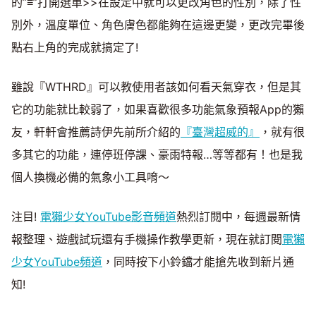
的”≡”打開選單>>在設定中就可以更改角色的性別，除了性
別外，溫度單位、角色膚色都能夠在這邊更變，更改完畢後
點右上角的完成就搞定了!
雖說『WTHRD』可以教使用者該如何看天氣穿衣，但是其
它的功能就比較弱了，如果喜歡很多功能氣象預報App的獺
友，軒軒會推薦詩伊先前所介紹的
『臺灣超威的』
，就有很
多其它的功能，連停班停課、豪雨特報…等等都有！也是我
個人換機必備的氣象小工具唷～
注目!
電獺少女YouTube影音頻道
熱烈訂閱中，每週最新情
報整理、遊戲試玩還有手機操作教學更新，現在就訂閱
電獺
少女YouTube頻道
，同時按下小鈴鐺才能搶先收到新片通
知!