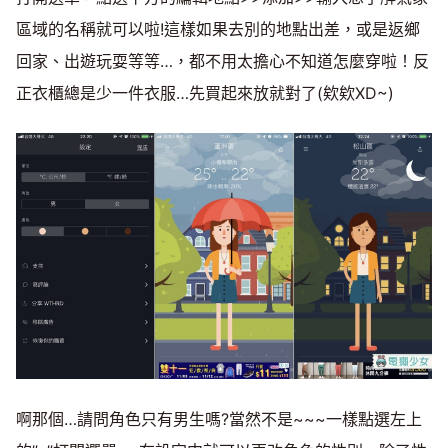
區域的名稱就可以啦!這樣如果去別的地點出差，或是返鄉
回家、出遊玩耍等等…，都不用太擔心不知道怎麼穿啦！反
正衣櫃總是少一件衣服…先買起來放就對了(欸欸XD~)
啊那個…請問角色只有男生嗎?當然不是~~~一樣點選左上