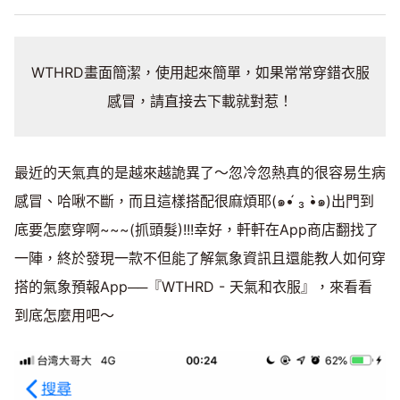
WTHRD畫面簡潔，使用起來簡單，如果常常穿錯衣服
感冒，請直接去下載就對惹！
最近的天氣真的是越來越詭異了～忽冷忽熱真的很容易生病
感冒、哈啾不斷，而且這樣搭配很麻煩耶(๑•́ ₃ •̀๑)出門到
底要怎麼穿啊~~~(抓頭髮)!!!幸好，軒軒在App商店翻找了
一陣，終於發現一款不但能了解氣象資訊且還能教人如何穿
搭的氣象預報App──『WTHRD - 天氣和衣服』，來看看
到底怎麼用吧～