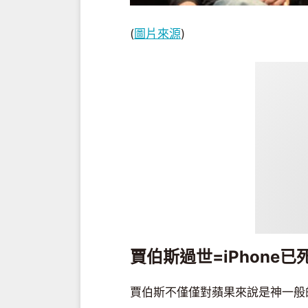
(
圖片來源
)
賈伯斯過世=iPhone已
賈伯斯不僅僅對蘋果來說是神一般