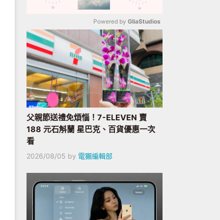
Powered by 
GliaStudios
Mute
父親節送禮免煩惱！7-ELEVEN 賣
188 元石斛蘭 星巴克、百貨優惠一次
看
2026/08/05
by
電獺編輯部