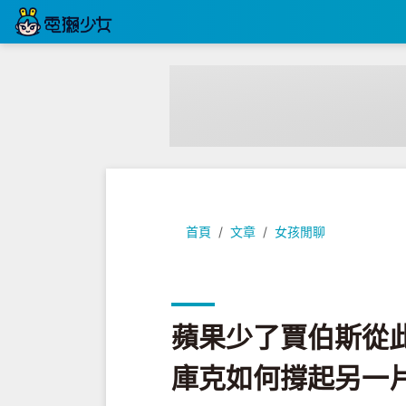
蘋果少了賈伯斯從此風光不再？沒
首頁
文章
女孩閒聊
蘋果少了賈伯斯從
庫克如何撐起另一