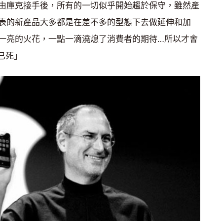
由庫克接手後，所有的一切似乎開始趨於保守，雖然產
表的新產品大多都是在差不多的型態下去做延伸和加
一亮的火花，一點一滴澆熄了消費者的期待…所以才會
e已死」