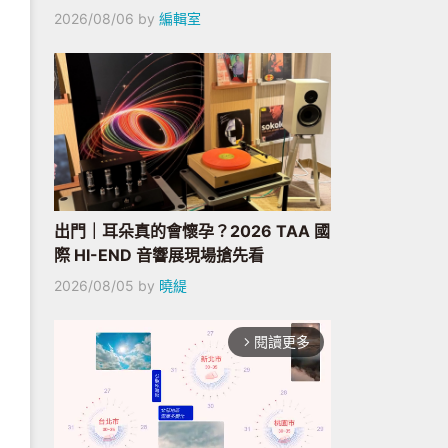
2026/08/06
by
編輯室
出門｜耳朵真的會懷孕？2026 TAA 國
際 HI-END 音響展現場搶先看
2026/08/05
by
曉緹
閱讀更多
arrow_forward_ios