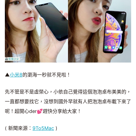
▲
小米8
的瀏海一秒就不見啦！
先不管是不是虛榮心，小依自己覺得這個泡泡桌布美美的，
一直都想要找它，沒想到國外早就有人把泡泡桌布載下來了
呢！超開心der💕趕快分享給大家！
( 新聞來源：
9To5Mac
)