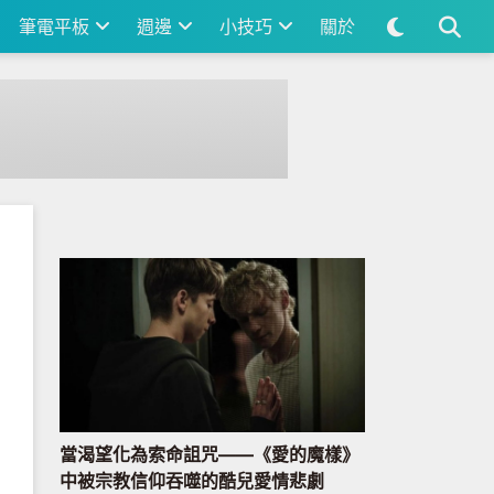
筆電平板
週邊
小技巧
關於
當渴望化為索命詛咒——《愛的魔樣》
中被宗教信仰吞噬的酷兒愛情悲劇