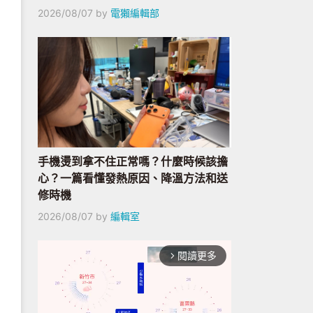
2026/08/07
by
電獺編輯部
手機燙到拿不住正常嗎？什麼時候該擔
心？一篇看懂發熱原因、降溫方法和送
修時機
2026/08/07
by
編輯室
閱讀更多
arrow_forward_ios