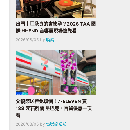
出門｜耳朵真的會懷孕？2026 TAA 國
際 HI-END 音響展現場搶先看
2026/08/05
by
曉緹
父親節送禮免煩惱！7-ELEVEN 賣
188 元石斛蘭 星巴克、百貨優惠一次
看
2026/08/05
by
電獺編輯部