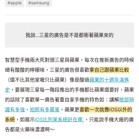
#apple
#samsung
我說...三星的廣告是不是都衝著蘋果來的
智慧型手機兩大死對頭三星與蘋果，每次在推新廣告的時候
總有酸酸的檸檬味，三星的廣告很喜歡
拿自己跟蘋果比較
（還不比其他家喔只比蘋果）像是酸過
蘋果的十週年演進
史
，要展現三星每一階段推出的手機都比蘋果還要好，蘋果
的話除了喜歡單一廣告著重自家手機的特色如：講解
臉部辨
識有多強
、
拍照有多厲害
，蘋果更
喜歡一次挑釁iOS以外的
系統
，如展示
iOS比別家系統好在哪
，只能說手機大廠的廣
告都是火藥味濃濃啊～