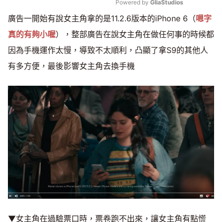
Powered by 
GliaStudios
廣告一開始有說女主角拿的是11.2.6版本的iPhone 6（
嗯字
Mute
真的有夠小喔
），整部廣告在說女主角在做任何事的時候都
因為手機運作太慢，導致不太順利，凸顯了拿S9的其他人
有多方便，最後影響女主角去換手機
▼女主角在過驗票口時，票卷跑不出來，讓女主角有點慌