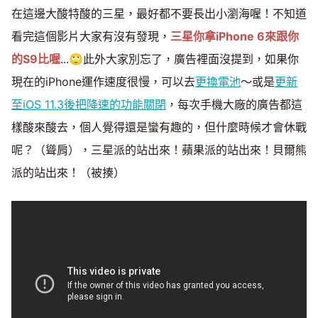
在這邊大酸特酸的三星，最好都不要長出小瀏海喔！不知道
看完這個影片大家有沒有發現，
三星你拿iPhone 6來跟你
的S9比喔
...🙄此外大家別忘了，廣告裡面沒提到，如果你
現在的iPhone運作速度很慢，可以去
更換電池
～或是
更新
至iOS 11.3後把降速的功能關閉
，每次手機大廠的廣告都這
樣酸來酸去，個人覺得還是蠻有趣的，但什麼時候才會休戰
呢？（聳肩），三星派的站出來！蘋果派的站出來！貝爾熊
派的站出來！（被揍）