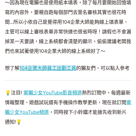
～因為現在電獺也是使用紙本填表，除了每月要開始回憶填
寫的內容外，要親自跑每個部門去簽名審核其實也很花時
間...所以小依自己是覺得用104企業大師能夠線上填表單、
主管可以線上審核表單非常快速也很省時呀！請假也不會漏
掉某一天要請，線上系統都會清楚的顯示，偷偷建議老闆我
們也來試著使用104企業大師的線上系統好了～
想了解
104企業大師員工出勤工具
的獺友們，可以點入參考
💡注目!
電獺少女YouTube影音頻道
熱烈訂閱中，每週最新
情報整理、遊戲試玩還有手機操作教學更新，現在就訂閱
電
獺少女YouTube頻道
，同時按下小鈴鐺才能搶先收到新片
通知!💡