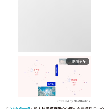
閱讀更多
arrow_forward_ios
Powered by 
GliaStudios
『
104企業大師
』私人秘書
網頁版
的介面包含有網路打卡的