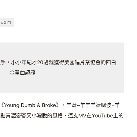
#XZ1
創作歌手，小小年紀才20歲就獲得美國唱片業協會的四白
金單曲認證
ung Dumb & Broke》，羊盪~羊羊羊盪嗯波~羊
點青澀憂鬱又小灑脫的風格，這支MV在YouTube上的