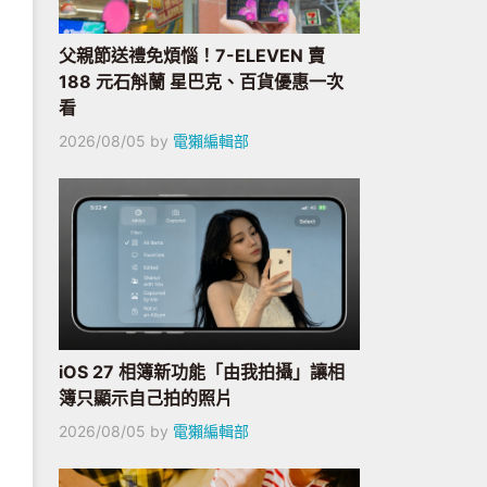
父親節送禮免煩惱！7-ELEVEN 賣
188 元石斛蘭 星巴克、百貨優惠一次
看
2026/08/05
by
電獺編輯部
iOS 27 相簿新功能「由我拍攝」讓相
簿只顯示自己拍的照片
2026/08/05
by
電獺編輯部