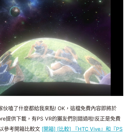
伙嗑了什麼都給我來點! OK，這檔免費內容即將於
on Store提供下載，有PS VR的獺友們別錯過啦!反正是免費
以參考開箱比較文
[開箱] [比較] 『HTC Vive』和『PS