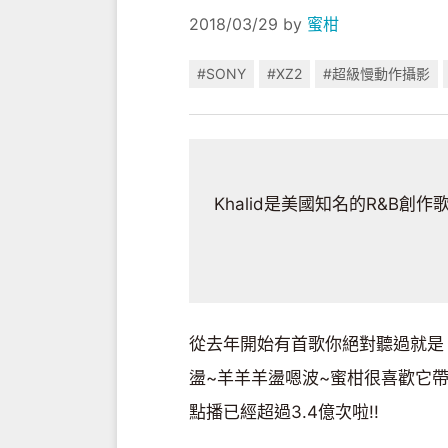
2018/03/29
by
蜜柑
#SONY
#XZ2
#超級慢動作攝影
Khalid是美國知名的R&B
從去年開始有首歌你絕對聽過就是《Yo
盪~羊羊羊盪嗯波~蜜柑很喜歡它帶
點播已經超過3.4億次啦!!