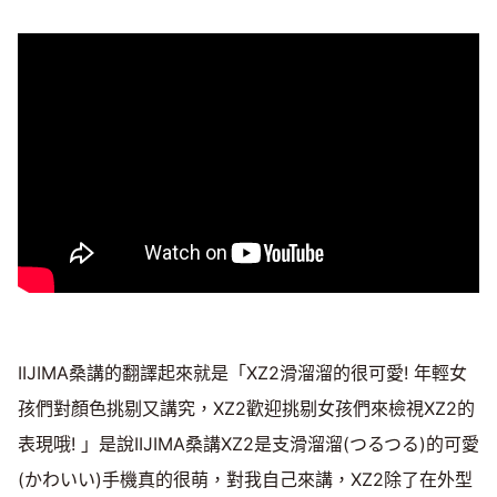
IIJIMA桑講的翻譯起來就是「XZ2滑溜溜的很可愛! 年輕女
孩們對顏色挑剔又講究，XZ2歡迎挑剔女孩們來檢視XZ2的
表現哦! 」是說IIJIMA桑講XZ2是支滑溜溜(つるつる)的可愛
(かわいい)手機真的很萌，對我自己來講，XZ2除了在外型