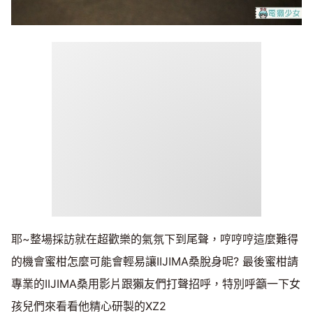
耶~整場採訪就在超歡樂的氣氛下到尾聲，哼哼哼這麼難得
的機會蜜柑怎麼可能會輕易讓IIJIMA桑脫身呢? 最後蜜柑請
專業的IIJIMA桑用影片跟獺友們打聲招呼，特別呼籲一下女
孩兒們來看看他精心研製的XZ2