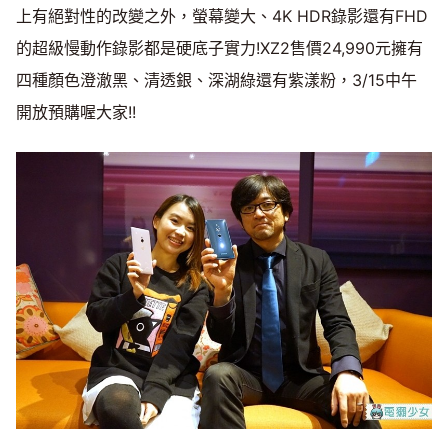
上有絕對性的改變之外，螢幕變大、4K HDR錄影還有FHD
的超級慢動作錄影都是硬底子實力!XZ2售價24,990元擁有
四種顏色澄澈黑、清透銀、深湖綠還有紫漾粉，3/15中午
開放預購喔大家!!