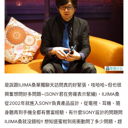
是說跟IIJIMA桑單獨聊天訪問真的好緊張，哇哈哈~但也很
興奮想問好多問題~(SONY君在旁邊表示緊繃)，IIJIMA桑
從2002年就進入SONY負責產品設計，從電視、耳機、隨
身聽再到手機全都有豐富經驗，有什麼SONY設計的問題問
IIJIMA桑就沒錯啦!! 想知道蜜柑到底衝動問了多少問題，趕