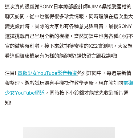
這次真的很感謝SONY日本總部設計師IIJIMA桑接受蜜柑的
聊天訪問，從中也獲得很多珍貴情報，同時理解在這次重大
變更設計時，團隊的大家也有各種意見與聲音，最後SONY
選擇挑戰自己呈現全新的模樣，當然訪談中也有各種心照不
宣的微笑時刻啦，接下來就期待蜜柑的XZ2實測吧，大家想
看這個玻璃機身有怎樣的能耐嗎?趕快留言跟我講吧!
注目!
電獺少女YouTube影音頻道
熱烈訂閱中，每週最新情
報整理、遊戲試玩還有手機操作教學更新，現在就訂閱
電獺
少女YouTube頻道
，同時按下小鈴鐺才能搶先收到新片通
知!