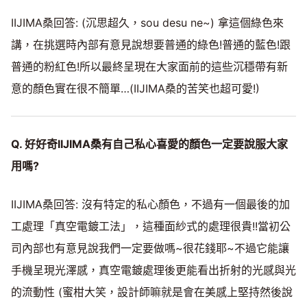
IIJIMA桑回答: (沉思超久，sou desu ne~) 拿這個綠色來
講，在挑選時內部有意見說想要普通的綠色!普通的藍色!跟
普通的粉紅色!所以最終呈現在大家面前的這些沉穩帶有新
意的顏色實在很不簡單…(IIJIMA桑的苦笑也超可愛!)
Q. 好好奇IIJIMA桑有自己私心喜愛的顏色一定要說服大家
用嗎?
IIJIMA桑回答: 沒有特定的私心顏色，不過有一個最後的加
工處理「真空電鍍工法」，這種面紗式的處理很貴!!當初公
司內部也有意見說我們一定要做嗎~很花錢耶~不過它能讓
手機呈現光澤感，真空電鍍處理後更能看出折射的光感與光
的流動性 (蜜柑大笑，設計師嘛就是會在美感上堅持然後說