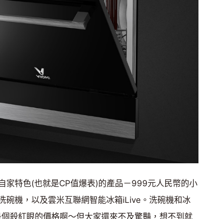
家特色(也就是CP值爆表)的產品－999元人民幣的小
碗機，以及雲米互聯網智能冰箱iLive。洗碗機和冰
又是個殺紅眼的價格啊～但大家還來不及驚豔，想不到就