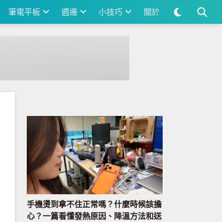
筆電平板
週邊
小技巧
關於
手機燙到拿不住正常嗎？什麼時候該擔
心？一篇看懂發熱原因、降溫方法和送