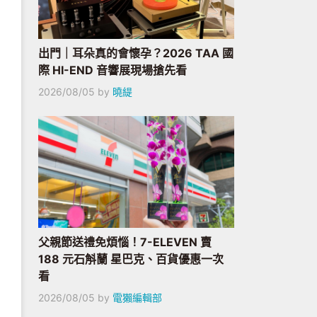
出門｜耳朵真的會懷孕？2026 TAA 國
際 HI-END 音響展現場搶先看
2026/08/05
by
曉緹
父親節送禮免煩惱！7-ELEVEN 賣
188 元石斛蘭 星巴克、百貨優惠一次
看
2026/08/05
by
電獺編輯部