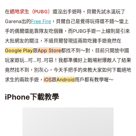
在
絕地求生（PUBG）
還沒出手遊時，貝爾先試水溫玩了
Garena出的
Free Fire
，貝爾自己是覺得玩得還不錯～蠻上
手的偶爾還能靠隊友吃個雞，而PUBG手遊一上線則是引來
大批網友的關注，不過貝爾發現這兩款吃雞手遊竟然在
Google Play
跟
App Store
都找不到～對，目前只開放中國
玩家遊玩...可...可..可惡！我都準備好上戰場射爆敵人了結果
竟然找不到，別灰心，今天手把手的來教大家如何下載絕地
求生的兩款手遊，
iOS
跟
Android
用戶都有教學喔～
iPhone下載教學