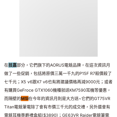
在
技嘉
部分，它們旗下的AORUS電競品牌，在這次資訊月
做了一些促銷，包括將原價三萬一千九的P15F R7殺價殺了
七千元；X5 v6跟X7 v6也有將建議價格再減9000元；或者
有購買GeFroce GTX1060機種就送KM7590耳機等優惠，
而隔壁的
MSI
在今年的資訊月則是大方送~它們的GT75VR
Titan電競筆電除了會有市價三千元的成交禮，另外還會有
電競耳機尊爵禮盒組($3890)；GE63VR Raider電競筆電