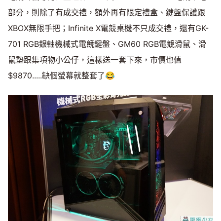
部分，則除了有成交禮，額外再有限定禮盒、鍵盤保護跟
XBOX無限手把；Infinite X電競桌機不只成交禮，還有GK-
701 RGB銀軸機械式電競鍵盤、GM60 RGB電競滑鼠、滑
鼠墊跟集項物小公仔，這樣送一套下來，市價也值
$9870.....缺個螢幕就整套了😂