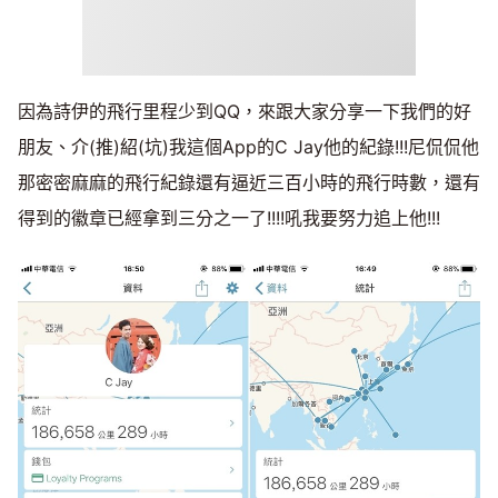
因為詩伊的飛行里程少到QQ，來跟大家分享一下我們的好
朋友、介(推)紹(坑)我這個App的C Jay他的紀錄!!!尼侃侃他
那密密麻麻的飛行紀錄還有逼近三百小時的飛行時數，還有
得到的徽章已經拿到三分之一了!!!!吼我要努力追上他!!!