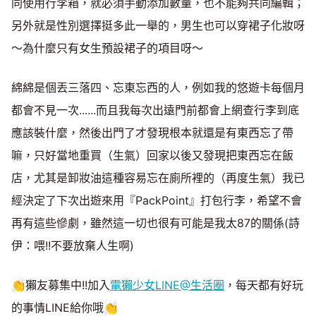
同使用行李箱，就必須手動添加數量，也不能夠共同編輯；
另外就是性別選擇挺多此一舉的，男生也可以穿裙子化妝呀
～為什麼只有女生預設裙子的項目呀～
綿綿是個丟三落四、忘東忘西的人，例如我的悠遊卡每個月
都會不見一次......而且我每次出遠門前都會上網查行李到底
應該裝什麼，然後出門了才發現根本就還是有東西忘了帶
嘛，只好當地重買（生氣）回家以後又發現把東西忘在飯
店，尤其是卸妝油這種容易忘在廁所裡的（再度生氣）我已
經決定了下次出遊來用『PackPoint』打包行李，希望不會
再有這些慘劇，雖然這一切也很有可能是我太87的關係(詩
伊：喂!!不要放棄人生啊)
👏獺友募集中!!加入
電獺少女LINE@生活圈
，每天都有好玩
的事情LINE給你哦👏