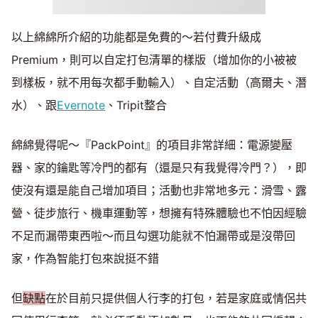
以上綿綿所介紹的功能都是免費的～若付費升級成
Premium，則可以自定打包清單的樣版（增加你的小被被
到樣板，就不用每次都手動輸入）、自定活動（高爾夫、潛
水）、跟
Evernote
、Tripit整合
綿綿覺得呢～『PackPoint』的項目非常詳細：電源變壓
器、家的鑰匙等冷門的都有（還是只有我覺得冷門？），即
使沒有還是能自己增加項目；活動也非常地多元：滑雪、露
營、徒步旅行、機車運動等，想擁有特殊體驗也不怕因經驗
不足而漏帶東西啦～而且勾選功能就不怕漏帶或是沒帶回
家，作為智能打包來說挺不錯
但
缺點
在於目前只提供個人行李的打包，若是家庭或情侶共