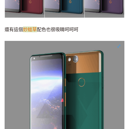
還有這個
妙蛙草
配色也很吸睛呵呵呵