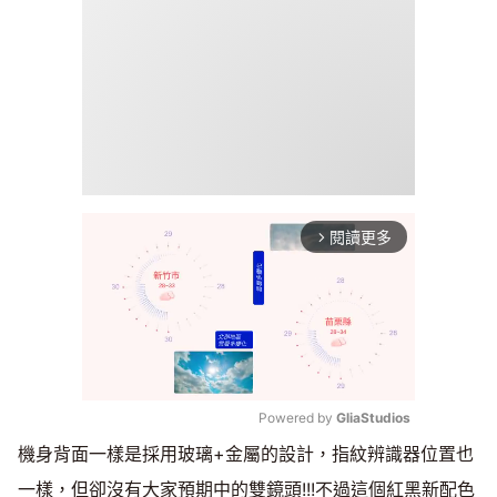
閱讀更多
arrow_forward_ios
Powered by 
GliaStudios
機身背面一樣是採用玻璃+金屬的設計，指紋辨識器位置也
Mute
一樣，但卻沒有大家預期中的雙鏡頭!!!不過這個紅黑新配色