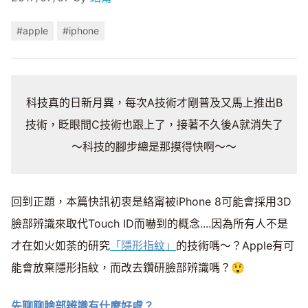
#apple
#iphone
科技真的日新月異，每次A技術才剛普及又馬上推出B
技術，眨眼間C技術也跟上了，接著不久後A就消失了
～科技的腳步總是那摸得快啊～～
回到正題，本篇快訊初衷是絡甯被iPhone 8可能會採用3D
臉部辨識來取代Touch ID而嚇到的概念....因為所有人不是
才在如火如荼的研究
「隱形指紋」
的技術嗎～？Apple有可
能會放棄隱形指紋，而改去鑽研臉部辨識嗎？😲
先聊聊臉部辨識有什麼好處？