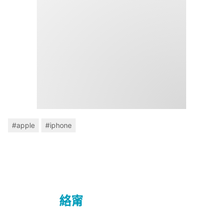
#apple
#iphone
絡甯