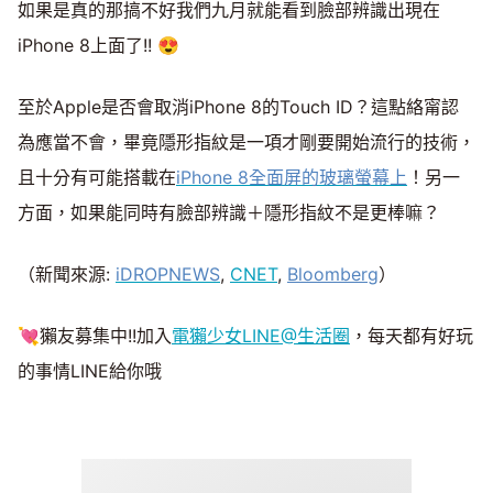
如果是真的那搞不好我們九月就能看到臉部辨識出現在
iPhone 8上面了!! 😍
至於Apple是否會取消iPhone 8的Touch ID？這點絡甯認
為應當不會，畢竟隱形指紋是一項才剛要開始流行的技術，
且十分有可能搭載在
iPhone 8全面屏的玻璃螢幕上
！另一
方面，如果能同時有臉部辨識＋隱形指紋不是更棒嘛？
（新聞來源:
iDROPNEWS
,
CNET
,
Bloomberg
）
💘獺友募集中!!加入
電獺少女LINE@生活圈
，每天都有好玩
的事情LINE給你哦