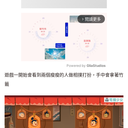
閱讀更多
arrow_forward_ios
Powered by 
GliaStudios
遊戲一開始會看到兩個瘦瘦的人做相撲打扮，手中會拿著竹
Mute
籤