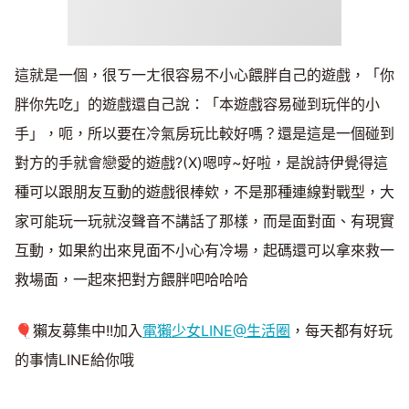
這就是一個，很ㄎ一ㄤ很容易不小心餵胖自己的遊戲，「你
胖你先吃」的遊戲還自己說：「本遊戲容易碰到玩伴的小
手」，呃，所以要在冷氣房玩比較好嗎？還是這是一個碰到
對方的手就會戀愛的遊戲?(X)嗯哼~好啦，是說詩伊覺得這
種可以跟朋友互動的遊戲很棒欸，不是那種連線對戰型，大
家可能玩一玩就沒聲音不講話了那樣，而是面對面、有現實
互動，如果約出來見面不小心有冷場，起碼還可以拿來救一
救場面，一起來把對方餵胖吧哈哈哈
🎈獺友募集中!!加入
電獺少女LINE@生活圈
，每天都有好玩
的事情LINE給你哦