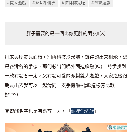
#雙人遊戲
#來互相傷害
#你胖你先吃
#聚會遊戲
胖子需要的是一個比你更胖的朋友!!(X)
周末與朋友見面時，別再科技冷漠啦，難得約出來相聚，總
是各滑各的手機，那何必出門呢外面這麼熱(咦)，詩伊找到
一款有點ㄎ一ㄤ，又有點可愛的派對雙人遊戲，大家之後跟
朋友出去就可以一起滑同一支手機啦~(謎:這樣有比較
好???)
▼遊戲名字也是有點ㄎ一ㄤ，「
你胖你先吃
」