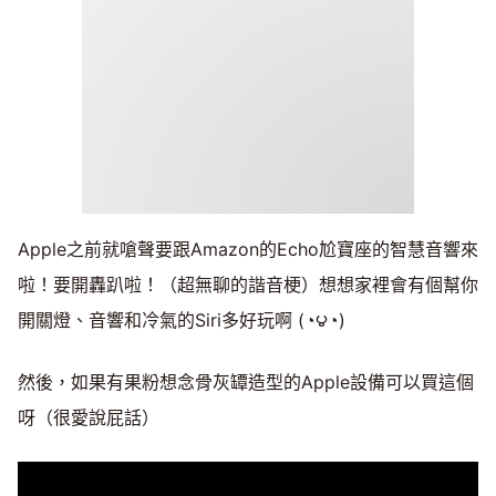
Apple之前就嗆聲要跟Amazon的Echo尬寶座的智慧音響來
啦！要開轟趴啦！（超無聊的諧音梗）想想家裡會有個幫你
開關燈、音響和冷氣的Siri多好玩啊 (◔౪◔)
然後，如果有果粉想念骨灰罈造型的Apple設備可以買這個
呀（很愛說屁話）