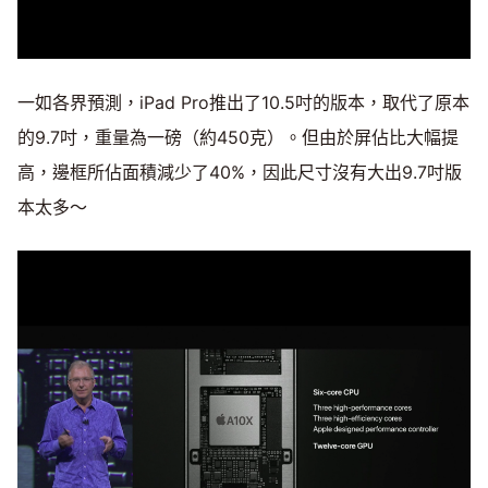
一如各界預測，iPad Pro推出了10.5吋的版本，取代了原本
的9.7吋，重量為一磅（約450克）。但由於屏佔比大幅提
高，邊框所佔面積減少了40%，因此尺寸沒有大出9.7吋版
本太多～