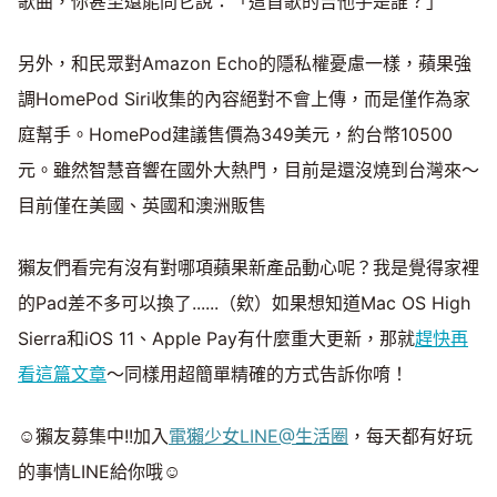
歌曲，你甚至還能問它說：「這首歌的吉他手是誰？」
另外，和民眾對Amazon Echo的隱私權憂慮一樣，蘋果強
調HomePod Siri收集的內容絕對不會上傳，而是僅作為家
庭幫手。HomePod建議售價為349美元，約台幣10500
元。雖然智慧音響在國外大熱門，目前是還沒燒到台灣來～
目前僅在美國、英國和澳洲販售
獺友們看完有沒有對哪項蘋果新產品動心呢？我是覺得家裡
的Pad差不多可以換了......（欸）如果想知道Mac OS High
Sierra和iOS 11、Apple Pay有什麼重大更新，那就
趕快再
看這篇文章
～同樣用超簡單精確的方式告訴你唷！
☺獺友募集中!!加入
電獺少女LINE@生活圈
，每天都有好玩
的事情LINE給你哦☺