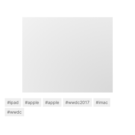
#ipad
#apple
#apple
#wwdc2017
#imac
#wwdc