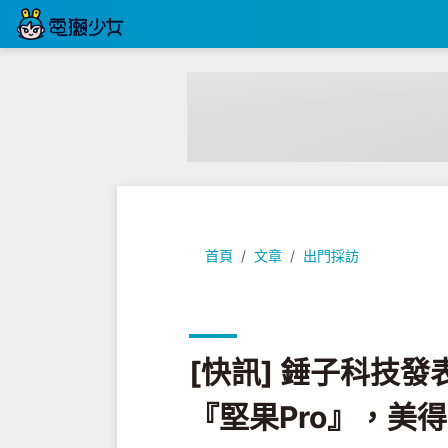
[快訊] 錘子科技發表兼具美觀、高
首頁
文章
出門採訪
[快訊] 錘子科技
『堅果Pro』，美