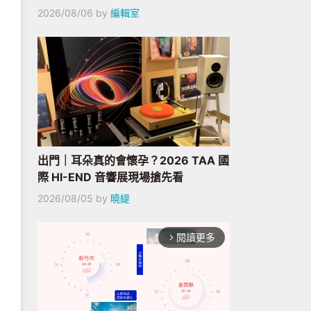
2026/08/06
by
編輯室
出門｜耳朵真的會懷孕？2026 TAA 國
際 HI-END 音響展現場搶先看
2026/08/05
by
曉緹
閱讀更多
arrow_forward_ios