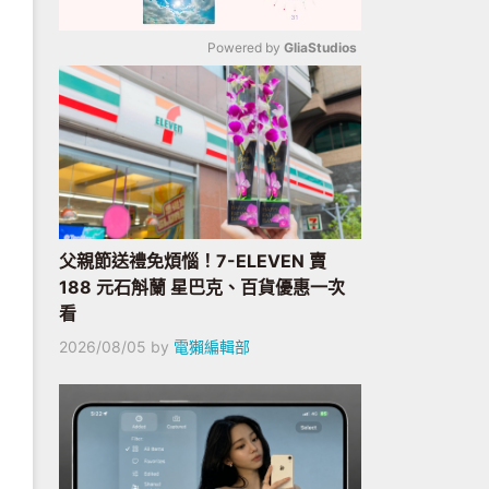
Powered by 
GliaStudios
Mute
父親節送禮免煩惱！7-ELEVEN 賣
188 元石斛蘭 星巴克、百貨優惠一次
看
2026/08/05
by
電獺編輯部