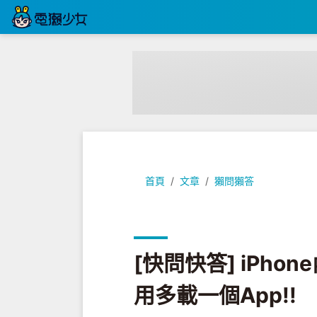
[快問快答] iPhone內建照片標記
首頁
文章
獺問獺答
[快問快答] iPh
用多載一個App!!