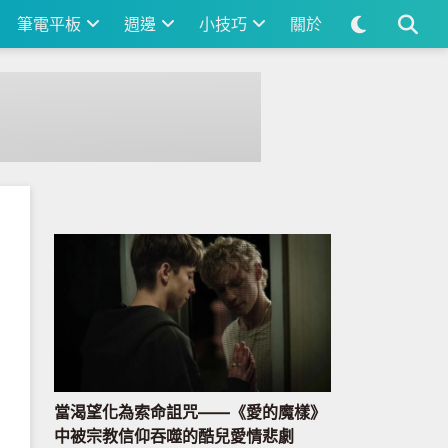
筆電平板
週邊
小技巧
關於
當渴望化為索命詛咒——《愛的魔樣》
中被宗教信仰吞噬的酷兒愛情悲劇