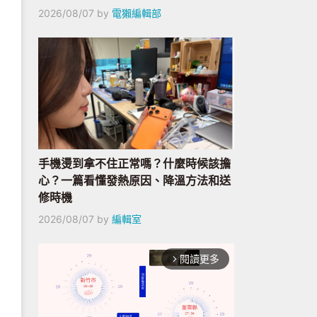
2026/08/07
by
電獺編輯部
手機燙到拿不住正常嗎？什麼時候該擔
心？一篇看懂發熱原因、降溫方法和送
修時機
2026/08/07
by
編輯室
閱讀更多
arrow_forward_ios