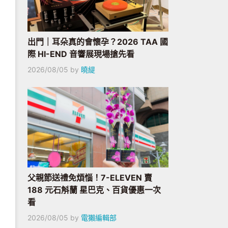
出門｜耳朵真的會懷孕？2026 TAA 國
際 HI-END 音響展現場搶先看
2026/08/05
by
曉緹
父親節送禮免煩惱！7-ELEVEN 賣
188 元石斛蘭 星巴克、百貨優惠一次
看
2026/08/05
by
電獺編輯部