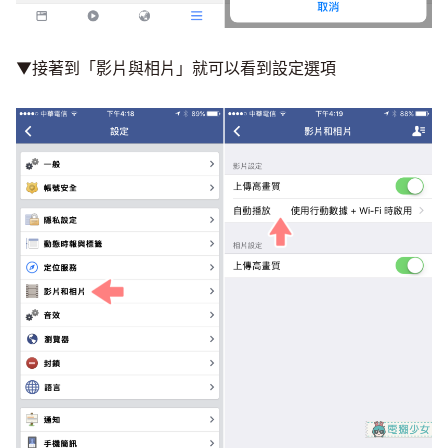
▼接著到「影片與相片」就可以看到設定選項