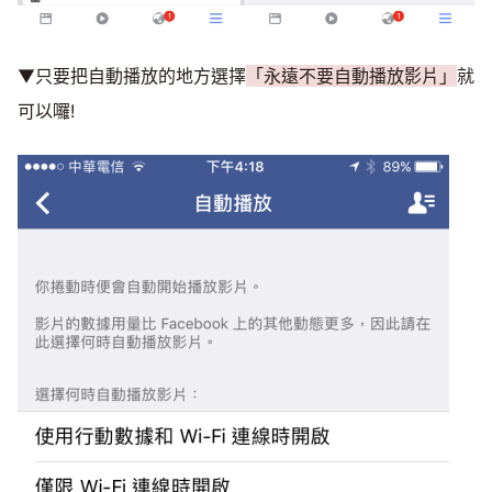
▼只要把自動播放的地方選擇
「永遠不要自動播放影片」
就
可以囉!