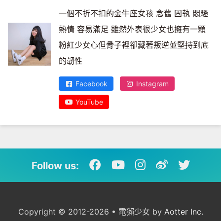
一個不折不扣的金牛座女孩 念舊 固執 悶騷
熱情 容易滿足 雖然外表很少女也擁有一顆
粉紅少女心但骨子裡卻藏著叛逆並堅持到底
的韌性
Facebook
Instagram
YouTube
Follow us:
Copyright © 2012-2026 • 電獺少女 by
Aotter Inc.