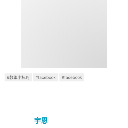
#教學小技巧
#facebook
#facebook
宇恩