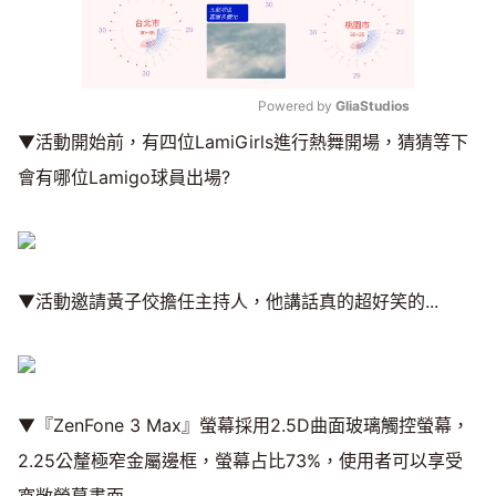
Powered by 
GliaStudios
▼活動開始前，有四位LamiGirls進行熱舞開場，猜猜等下
Mute
會有哪位Lamigo球員出場?
▼活動邀請黃子佼擔任主持人，他講話真的超好笑的...
▼『ZenFone 3 Max』螢幕採用2.5D曲面玻璃觸控螢幕，
2.25公釐極窄金屬邊框，螢幕占比73%，使用者可以享受
寬敞螢幕畫面