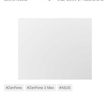
#ZenFone
#ZenFone 3 Max
#ASUS