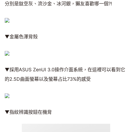
分別是鈦空灰、流沙金、冰河銀，獺友喜歡哪一個?!
▼金屬色澤背殼
▼採用ASUS ZenUI 3.0操作介面系統，在這裡可以看到它
的2.5D曲面螢幕以及螢幕占比73%的感受
▼指紋辨識按鈕在機背