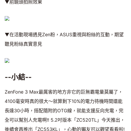
▼前鏡頭拍照效果
▼在活動現場遇見Zen粉，ASUS重視與粉絲的互動，期望
聽見粉絲真實意見
--小結--
ZenFone 3 Max最厲害的地方非它的巨無霸電量莫屬了，
4100毫安時真的很大～就算剩下10%的電力待機時間還能
長達30小時，搭配隨附的OTG線，就能支援反向充電，完
全可以幫別人充電啊!! 5.2吋版本「ZC520TL」今天推出，
後續會再推出「ZC553KL」，心動的獺友可以觀望看看啦!