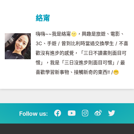
絡甯
嗨嗨~~我是絡甯🌝，興趣是旅遊、電影、
3C、手遊 / 曾到比利時當過交換學生 / 不喜
歡沒有進步的感覺，「三日不讀書則面目可
憎」，我是「三日沒進步則面目可憎」/ 最
喜歡學習新事物、接觸新奇的東西!! /😬
Follow us: