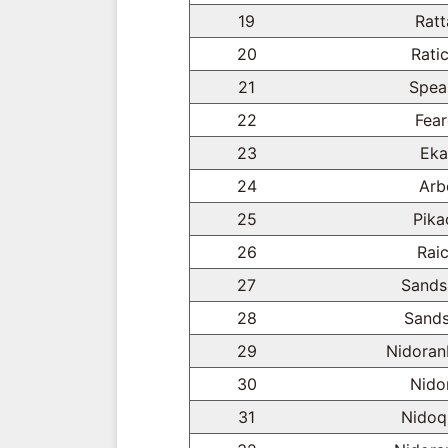
19
Ratt
20
Rati
21
Spea
22
Fea
23
Eka
24
Arb
25
Pika
26
Rai
27
Sands
28
Sands
29
Nidoran
30
Nido
31
Nidoq