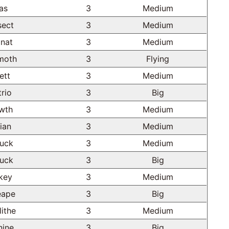
as
3
Medium
sect
3
Medium
nat
3
Medium
moth
3
Flying
ett
3
Medium
rio
3
Big
wth
3
Medium
ian
3
Medium
uck
3
Medium
uck
3
Big
key
3
Medium
eape
3
Big
ithe
3
Medium
nine
3
Big