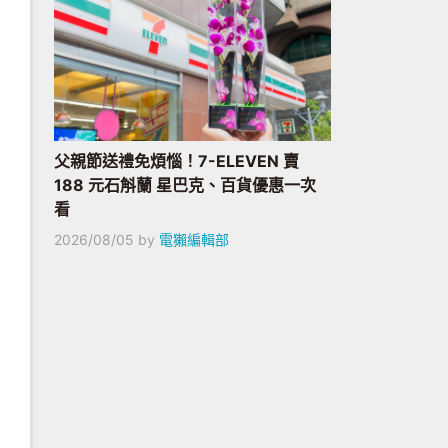
父親節送禮免煩惱！7-ELEVEN 賣
188 元石斛蘭 星巴克、百貨優惠一次
看
2026/08/05
by
電獺編輯部