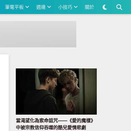
筆電平板
週邊
小技巧
關於
當渴望化為索命詛咒——《愛的魔樣》
中被宗教信仰吞噬的酷兒愛情悲劇