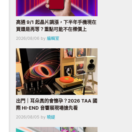
高通 9/1 起晶片調漲，下半年手機現在
買還是再等？重點可能不在標價上
2026/08/06
by
編輯室
出門｜耳朵真的會懷孕？2026 TAA 國
際 HI-END 音響展現場搶先看
2026/08/05
by
曉緹