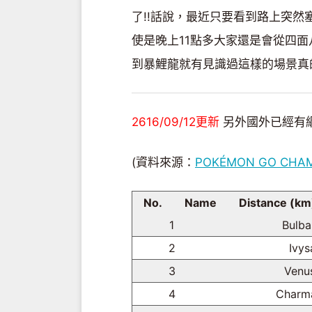
了!!話說，最近只要看到路上突
使是晚上11點多大家還是會從四面
到暴鯉龍就有見識過這樣的場景真的
2616/09/12更新
另外國外已經有網
(資料來源：
POKÉMON GO CHA
No.
Name
Distance (km
1
Bulba
2
Ivys
3
Venu
4
Charm