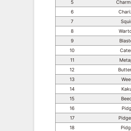
5
Charm
6
Chari
7
Squi
8
Warto
9
Blast
10
Cate
11
Meta
12
Butte
13
Wee
14
Kak
15
Beed
16
Pid
17
Pidge
18
Pidg