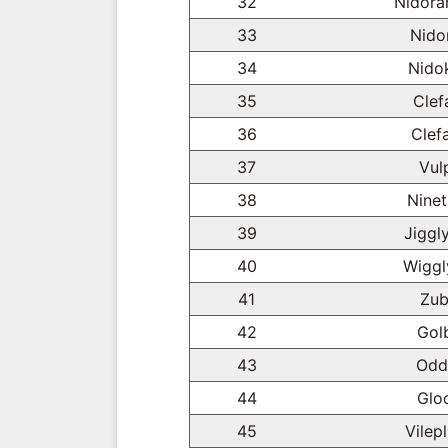
32
Nidora
33
Nido
34
Nido
35
Clef
36
Clef
37
Vul
38
Ninet
39
Jiggl
40
Wiggl
41
Zub
42
Gol
43
Odd
44
Glo
45
Vilep