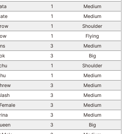
ata
1
Medium
cate
1
Medium
row
1
Shoulder
row
1
Flying
ns
3
Medium
ok
3
Big
chu
1
Shoulder
chu
1
Medium
hrew
3
Medium
lash
3
Medium
Female
3
Medium
rina
3
Medium
ueen
3
Big