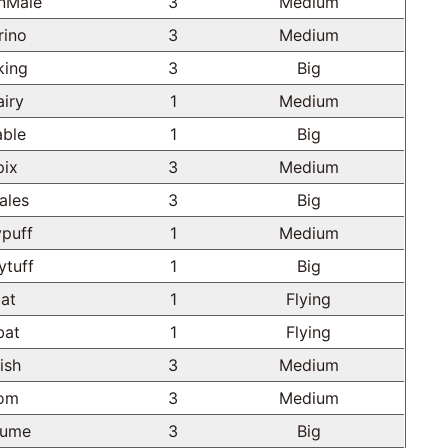
nMale
3
Medium
rino
3
Medium
king
3
Big
airy
1
Medium
able
1
Big
pix
3
Medium
ales
3
Big
ypuff
1
Medium
ytuff
1
Big
at
1
Flying
bat
1
Flying
ish
3
Medium
om
3
Medium
lume
3
Big