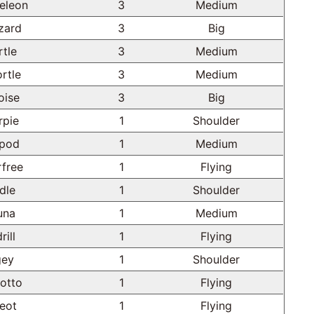
eleon
3
Medium
zard
3
Big
rtle
3
Medium
rtle
3
Medium
oise
3
Big
rpie
1
Shoulder
pod
1
Medium
rfree
1
Flying
dle
1
Shoulder
una
1
Medium
rill
1
Flying
gey
1
Shoulder
otto
1
Flying
eot
1
Flying