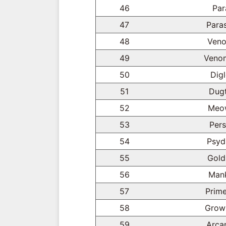
46
Par
47
Para
48
Veno
49
Veno
50
Digl
51
Dugt
52
Meo
53
Pers
54
Psyd
55
Gold
56
Man
57
Prim
58
Growl
59
Arca