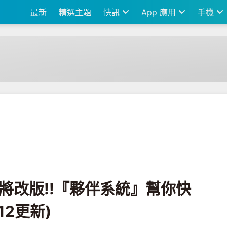
最新
精選主題
快訊
App 應用
手機
伴系統』幫你快速賺到稀有糖果(9/12更新)
on即將改版!!『夥伴系統』幫你快
12更新)