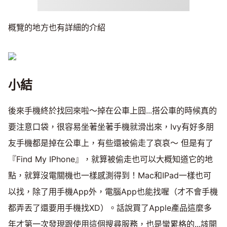
概覽的地方也有詳細的介紹
小結
後來手機終於找回來啦～掉在公車上囧...搭公車的時候真的
要注意口袋，很容易坐著坐著手機就滑出來，Ivy有好多朋
友手機都是掉在公車上，有些還被偷走了哀哀～ 但是有了
『Find My IPhone』，就算被偷走也可以大概知道它的地
點，就算沒電關機也一樣感測得到！Mac和IPad一樣也可
以找，除了用手機App外，電腦App也能找喔（才不會手機
都弄丟了還要用手機找XD）。話說買了Apple產品這麼多
年才第一次發現跟使用這個搜尋服務，也是蠻累格的...該開