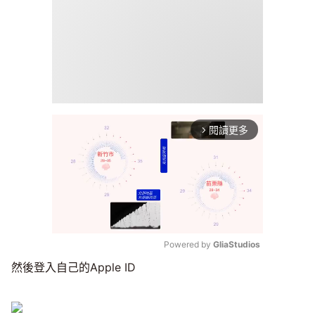
閱讀更多
arrow_forward_ios
Powered by 
GliaStudios
然後登入自己的Apple ID
Mute