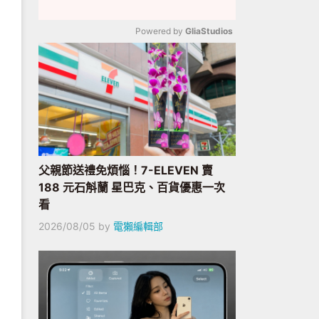
Powered by 
GliaStudios
Mute
父親節送禮免煩惱！7-ELEVEN 賣
188 元石斛蘭 星巴克、百貨優惠一次
看
2026/08/05
by
電獺編輯部