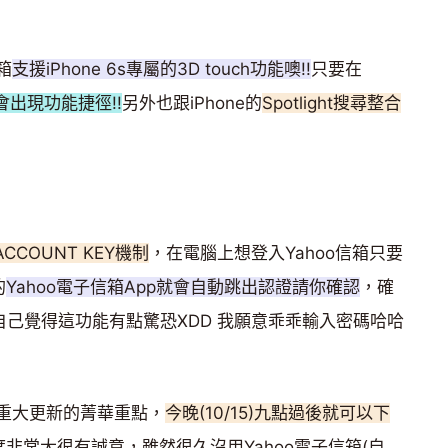
箱
支援iPhone 6s專屬的3D touch功能噢!!
只要在
會出現功能捷徑!!
另外也跟iPhone的
Spotlight搜尋整合
ACCOUNT KEY機制
，在電腦上想登入Yahoo信箱只要
的
Yahoo電子信箱App就會自動跳出認證請你確認
，確
自己覺得這功能有點驚恐XDD 我願意乖乖輸入密碼哈哈
箱重大更新的菁華重點，
今晚(10/15)九點過後就可以下
非常大很有誠意，雖然很久沒用Yahoo電子信箱(自