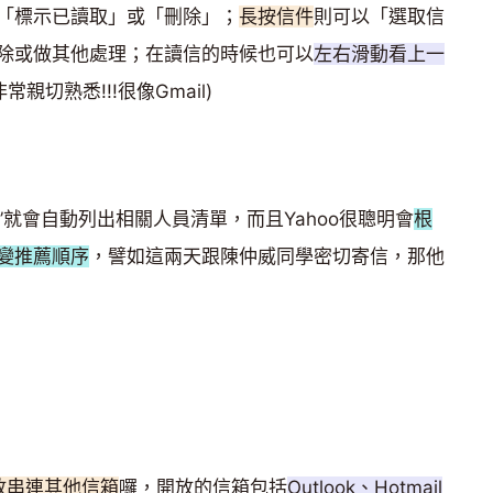
「標示已讀取」或「刪除」；
長按信件
則可以「選取信
除或做其他處理；在讀信的時候也可以
左右滑動看上一
親切熟悉!!!很像Gmail)
”就會自動列出相關人員清單，而且Yahoo很聰明會
根
變推薦順序
，譬如這兩天跟陳仲威同學密切寄信，那他
放串連其他信箱
囉，開放的信箱包括
Outlook、Hotmail