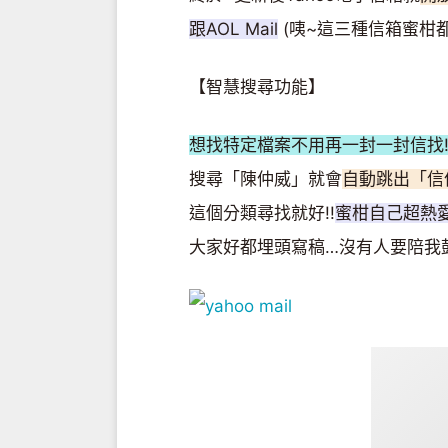
跟AOL Mail
(咦~這三種信箱蜜柑
【智慧搜尋功能】
想找特定檔案不用再一封一封信找!
搜尋「陳仲威」就會
自動跳出「信
這個分類尋找就好!!
蜜柑自己超熱
大家好都埋頭寫稿…沒有人要陪我鼓