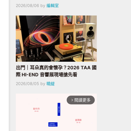
2026/08/06
by
編輯室
出門｜耳朵真的會懷孕？2026 TAA 國
際 HI-END 音響展現場搶先看
2026/08/05
by
曉緹
閱讀更多
arrow_forward_ios