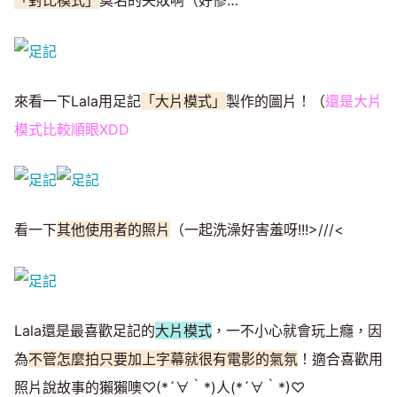
「對比模式」
莫名的失敗啊（好慘…
來看一下Lala用足記
「大片模式」
製作的圖片！（
還是大片
模式比較順眼XDD
看一下
其他使用者的照片
（一起洗澡好害羞呀!!!>///<
Lala還是最喜歡足記的
大片模式
，一不小心就會玩上癮，因
為
不管怎麼拍只要加上字幕就很有電影的氣氛
！適合喜歡用
照片說故事的獺獺噢♡(*´∀｀*)人(*´∀｀*)♡