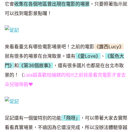
它會
收集在各個地區曾出現在電影的場景
，只要照著指示就
可以找到電影景點囉！
來看看臺北有哪些電影場景吧！之前的電影
《露西Lucy》
就有很多的場景在台灣取景。還有
《愛Love》
、
《藍色大
門》
和
《第36個故事》
，還有很多國片也都是在台北市取
景的！（
Lala超喜歡桂綸鎂的啦!!!之前就是看完電影才會去
朵兒咖啡館♥
足記還有一個蠻特別的功能
「飛呀」
，可以帶著大家去實際
看看真實場景，不過因為它還沒完成，所以沒辦法體驗穿越