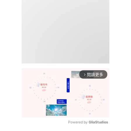
閱讀更多
arrow_forward_ios
Powered by 
GliaStudios