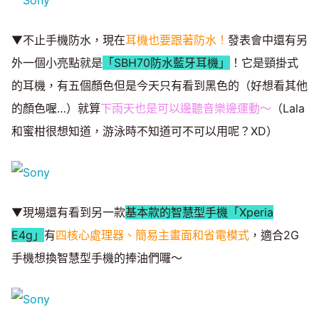
▼不止手機防水，現在
耳機也要跟著防水！
發表會中還有另
外一個小亮點就是
「SBH70防水藍牙耳機」
！它是頸掛式
的耳機，有五個顏色但是今天只有看到黑色的（好想看其他
的顏色喔…）就算
下雨天也是可以邊聽音樂邊運動～
（Lala
和蜜柑很想知道，游泳時不知道可不可以用呢？XD）
▼現場還有看到另一款
基本款的智慧型手機「Xperia
E4g」
有
四核心處理器、簡易主畫面和省電模式
，適合2G
手機想換智慧型手機的捧油們囉～