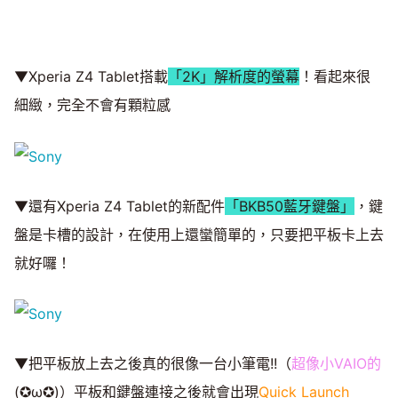
▼Xperia Z4 Tablet搭載
「2K」解析度的螢幕
！看起來很
細緻，完全不會有顆粒感
▼還有Xperia Z4 Tablet的新配件
「BKB50藍牙鍵盤」
，鍵
盤是卡槽的設計，在使用上還蠻簡單的，只要把平板卡上去
就好囉！
▼把平板放上去之後真的很像一台小筆電!!（
超像小VAIO的
(✪ω✪)）平板和鍵盤連接之後就會出現
Quick Launch