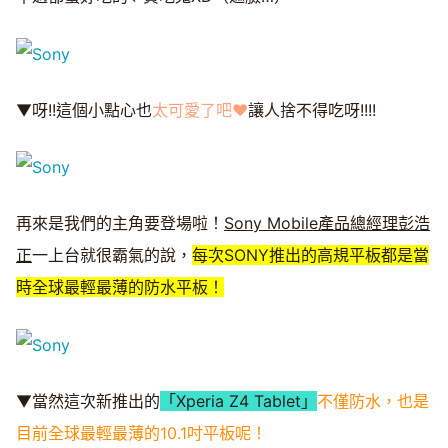
▼呀!!這個小點心也
太可愛了吧♥
讓人捨不得吃呀!!!!
再來是我們的主角要登場啦！
Sony Mobile產品總經理彭浩
正
一上台就很霸氣的說，
每次SONY推出的高規平板都是當
時全球最輕最薄的防水平板！
▼當然這次新推出的
「Xperia Z4 Tablet」
不僅防水，也是
目前全球最輕最薄的10.1吋平板呢！