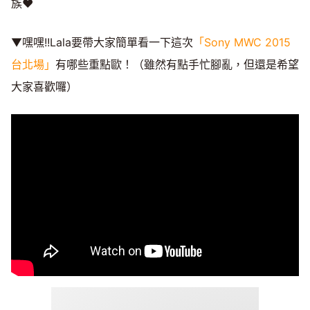
族♥
▼嘿嘿!!Lala要帶大家簡單看一下這次
「Sony MWC 2015
台北場」
有哪些重點歐！（雖然有點手忙腳亂，但還是希望
大家喜歡囉）