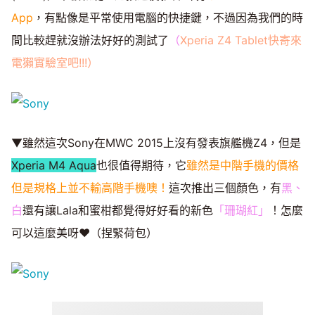
App
，有點像是平常使用電腦的快捷鍵，不過因為我們的時
間比較趕就沒辦法好好的測試了
（
Xperia Z4 Tablet快寄來
電獺實驗室吧!!!）
▼雖然這次Sony在MWC 2015上沒有發表旗艦機Z4，但是
Xperia M4 Aqua
也很值得期待，它
雖然是中階手機的價格
但是規格上並不輸高階手機噢！
這次推出三個顏色，有
黑、
白
還有讓Lala和蜜柑都覺得好好看的新色
「珊瑚紅」
！怎麼
可以這麼美呀♥（捏緊荷包）