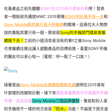
Mute
在看產品之前先聽聽
SONY在2015有什麼新計劃
吧！發表
會一開始就先播放MWC 2015現場
SONY的社長平井一夫
和
Sony Mobile新的執行長十時裕樹
的開場，這兩位大人物想
說的重點其實只有一個，那就是
Sony的手機部門還是會繼
續做下去！
之前的小道消息是沒有的事!!之後Sony Mobile
也會繼續往推出讓人感動產品的目標前進，喜愛SONY手機
的獺友可以安心啦～（蜜柑：呼～鬆了一口氣！）
接著是由
Sony Mobile台灣總經理林志遠
說明在2015會有
什麼樣的改變和計劃，接下來
重點會繼續放在中高階的手機
市場，並且加強
Sony Mobile三個品牌優勢
，像是和別人家
的手機很不一樣的地方就是
「防水」
功能！不論是下雨天或