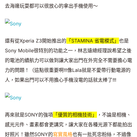
去海邊玩耍都可以很放心的拿出手機使用～
還有從Xperia Z3開始推出的
「STAMINA 省電模式」
也是
Sony Mobile很特別的功能之一，林志遠總經理說希望之後
的電池的續航力可以做到讓大家出門在外完全不需要擔心電
力的問題！（這點很重要啊!!!像Lala就是不愛帶行動電源的
人，如果出門可以不用擔心手機沒電的話就太棒了!!!
再來就是SONY的強項
「優質的相機技術」
，不論是相機、
感光元件、畫素都會更講究，讓大家在各種光源下都能拍出
好照片！雖然SONY的
寫實風格
也有一批死忠粉絲，不過像