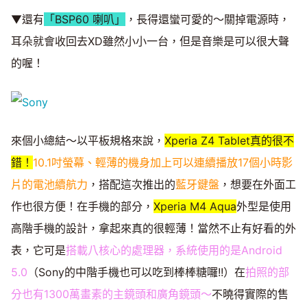
▼還有
「BSP60 喇叭」
，長得還蠻可愛的～關掉電源時，
耳朵就會收回去XD雖然小小一台，但是音樂是可以很大聲
的喔！
來個小總結～以平板規格來說，
Xperia Z4 Tablet真的很不
錯！
10.1吋螢幕、輕薄的機身加上可以連續播放17個小時影
片的電池續航力
，搭配這次推出的
藍牙鍵盤
，想要在外面工
作也很方便！在手機的部分，
Xperia M4 Aqua
外型是使用
高階手機的設計，拿起來真的很輕薄！當然不止有好看的外
表，它可是
搭載八核心的處理器，系統使用的是Android
5.0
（Sony的中階手機也可以吃到棒棒糖囉!!）在
拍照的部
分也有1300萬畫素的主鏡頭和廣角鏡頭～
不曉得實際的售