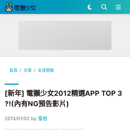
[新年] 電獺少女2012精選APP TOP 3 ?!(內有NG預告影片)
首頁
文章
女孩閒聊
[新年] 電獺少女2012精選APP TOP 3
?!(內有NG預告影片)
2013/01/02
by
蜜柑