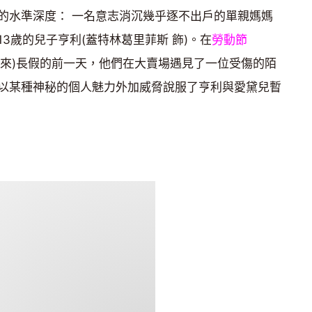
的水準深度： 一名意志消沉幾乎逐不出戶的單親媽媽
13歲的兒子亨利(蓋特林葛里菲斯 飾)。在
勞動節
片名由來)長假的前一天，他們在大賣場遇見了一位受傷的陌
他以某種神秘的個人魅力外加威脅說服了亨利與愛黛兒暫