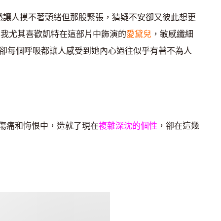
然讓人摸不著頭緒但那股緊張，猜疑不安卻又彼此想更
 我尤其喜歡凱特在這部片中飾演的
愛黛兒
，敏感纖細
，卻每個呼吸都讓人感受到她內心過往似乎有著不為人
傷痛和悔恨中，造就了現在
複雜深沈的個性
，卻在這幾