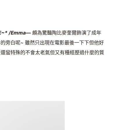
E~* /Emma—
頗為驚豔陶比麥奎爾飾演了成年
的旁白呢~ 雖然只出現在電影最後一下下但他好
嗓音還蠻特殊的不會太老氣但又有種經歷過什麼的質