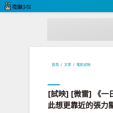
[試映] [微雷] 《一日一生》緊
首頁
文章
電影試映
[試映] [微雷] 
此想更靠近的張力