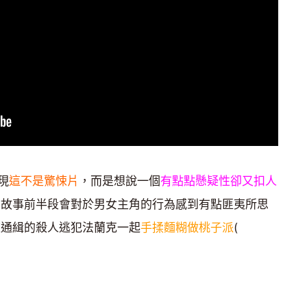
現
這不是驚悚片
，而是想說一個
有點點懸疑性卻又扣人
故事前半段會對於男女主角的行為感到有點匪夷所思
被通緝的殺人逃犯法蘭克一起
手揉麵糊做桃子派
(