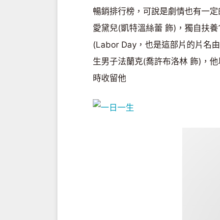
暢銷排行榜，可說是劇情也有一定
愛黛兒(凱特溫絲蕾 飾)，獨自扶養
(Labor Day，也是這部片的
生男子法蘭克(喬許布洛林 飾)，
時收留他