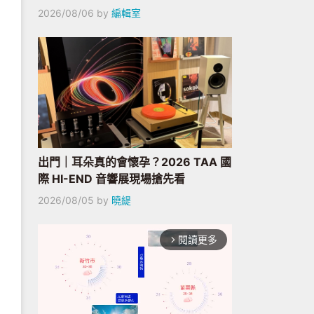
2026/08/06
by
編輯室
出門｜耳朵真的會懷孕？2026 TAA 國
際 HI-END 音響展現場搶先看
2026/08/05
by
曉緹
閱讀更多
arrow_forward_ios