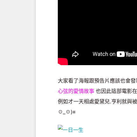
大家看了海報跟預告片應該也會發
心弦的愛情故事
也因此這部電影在
例如才一天相處愛黛兒.亨利就與
☉_☉)≡