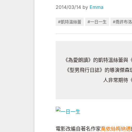
2014/03/14
by
Emma
#凱特溫絲蕾
#一日一生
#喬許布
《為愛朗讀》的凱特溫絲蕾與《
《型男飛行日誌》的導演傑森瑞
人非常期待《
電影改編自著名作家
喬依絲梅納德