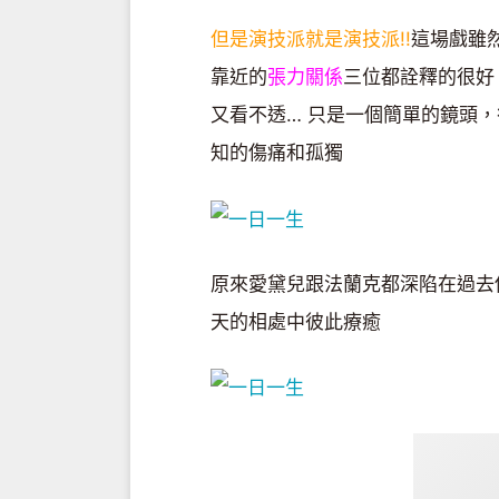
但是演技派就是演技派!!
這場戲雖
靠近的
張力關係
三位都詮釋的很好
又看不透… 只是一個簡單的鏡頭
知的傷痛和孤獨
原來愛黛兒跟法蘭克都深陷在過去
天的相處中彼此療癒