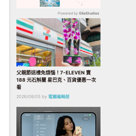
Powered by 
GliaStudios
Mute
父親節送禮免煩惱！7-ELEVEN 賣
188 元石斛蘭 星巴克、百貨優惠一次
看
2026/08/05
by
電獺編輯部