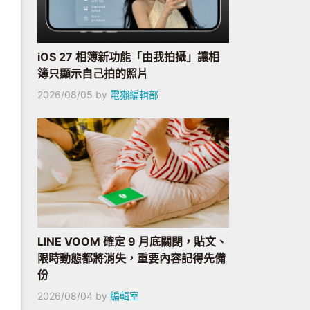
iOS 27 相簿新功能「由我拍攝」讓相
簿只顯示自己拍的照片
2026/08/05
by
電獺編輯部
LINE VOOM 確定 9 月底關閉，貼文、
限時動態都將消失，重要內容記得先備
份
2026/08/04
by
編輯室