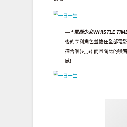
— *電獺少女WHISTLE TIM
後的亨利角色並擔任全部電影
適合啊(◕‿◕) 而且陶比的
感!