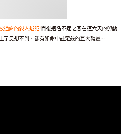
被通緝的殺人逃犯!
而後這名不速之客在這六天的勞動
了意想不到、卻有如命中註定般的巨大轉變···