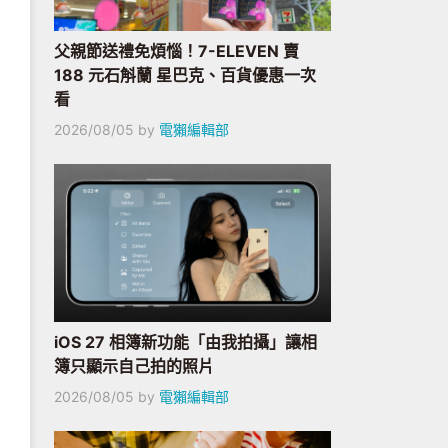
父親節送禮免煩惱！7-ELEVEN 賣
188 元石斛蘭 星巴克、百貨優惠一次
看
2026/08/05
by
電獺編輯部
iOS 27 相簿新功能「由我拍攝」讓相
簿只顯示自己拍的照片
2026/08/05
by
電獺編輯部