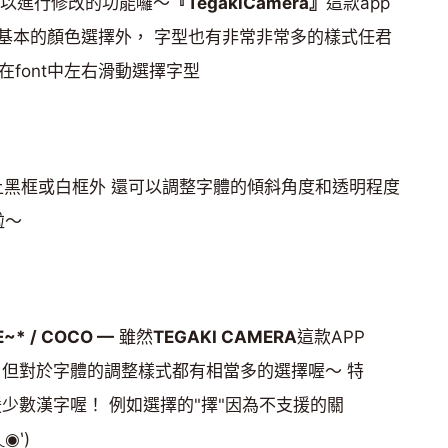
可以進行修改的功能囉～
『TegakiCamera』
這款app
基本的顏色選擇外， 字型也有非常非常多的樣式任君
在font中左右滑動選擇字型
加上黑框或白框外 還可以調整字體的傾斜角度和透明程度
啦～
~* / COCO —
雖然
TEGAKI CAMERA
這款APP
但對於字體的調整樣式都有相當多的選擇喔～ 特
少數漢字喔！ 例如選擇的"擇"因為不支援的關
◉‵)