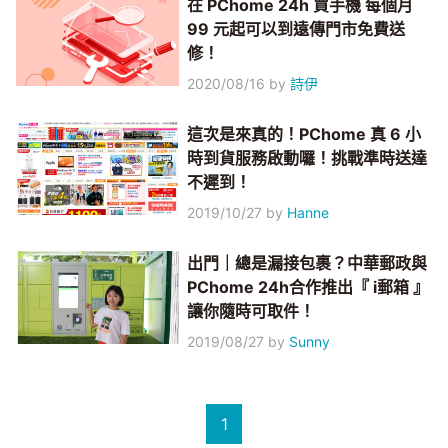
在 PChome 24h 買手機 每個月
99 元起可以到遠傳門市免費送
修！
2020/08/16
by
詩伊
這次是來真的！PChome 真 6 小
時到貨服務啟動囉！挑戰準時送達
不遲到！
2019/10/27
by
Hanne
出門｜總是漏接包裹？中華郵政與
PChome 24h合作推出『 i郵箱 』
讓你隨時可取件！
2019/08/27
by
Sunny
1