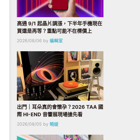
高通 9/1 起晶片調漲，下半年手機現在
買還是再等？重點可能不在標價上
2026/08/06
by
編輯室
出門｜耳朵真的會懷孕？2026 TAA 國
際 HI-END 音響展現場搶先看
2026/08/05
by
曉緹