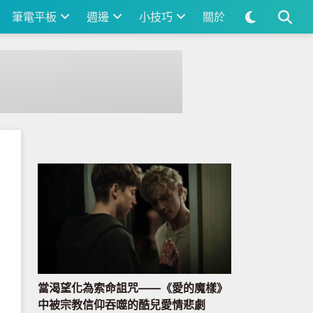
筆電平板
週邊
小技巧
關於
當渴望化為索命詛咒——《愛的魔樣》
中被宗教信仰吞噬的酷兒愛情悲劇