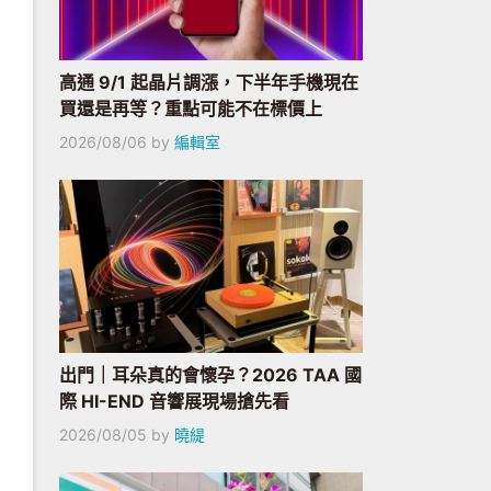
高通 9/1 起晶片調漲，下半年手機現在
買還是再等？重點可能不在標價上
2026/08/06
by
編輯室
出門｜耳朵真的會懷孕？2026 TAA 國
際 HI-END 音響展現場搶先看
2026/08/05
by
曉緹