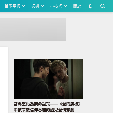
筆電平板
週邊
小技巧
關於
當渴望化為索命詛咒——《愛的魔樣》
中被宗教信仰吞噬的酷兒愛情悲劇