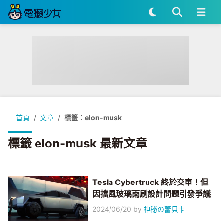
首頁
文章
標籤：elon-musk
標籤 elon-musk 最新文章
Tesla Cybertruck 終於交車！但
因擋風玻璃雨刷設計問題引發爭議
2024/06/20
by
神秘の蕾貝卡