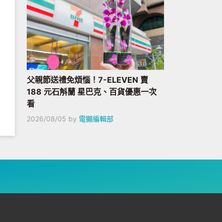
父親節送禮免煩惱！7-ELEVEN 賣
188 元石斛蘭 星巴克、百貨優惠一次
看
2026/08/05
by
電獺編輯部