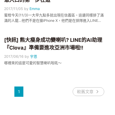
慧入口的第一步在這
2017/11/05
by
Emma
蜜柑今天(11/3)一大早九點多就出現在信義區，這邊同樣排了滿
滿的人龍…他們不是在搶iPhone X，他們是在排隊進入LINE
TAIWAN TechPulse 2017大會啦!!
[快訊] 熊大瘦身成功變喇叭? LINE的AI助理
『Clova』準備要進攻亞洲市場啦!!
2017/06/16
by
宇恩
哪裡來的這麼可愛的智慧喇叭啦吼～
1
較舊文章