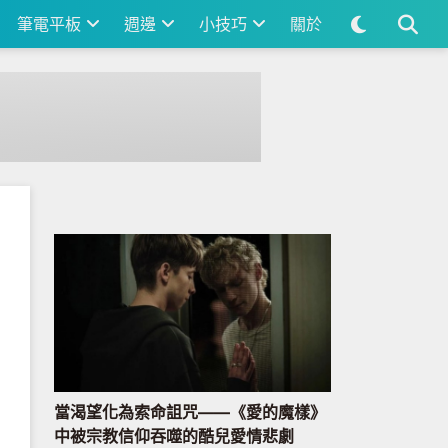
筆電平板
週邊
小技巧
關於
當渴望化為索命詛咒——《愛的魔樣》
中被宗教信仰吞噬的酷兒愛情悲劇