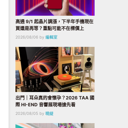
高通 9/1 起晶片調漲，下半年手機現在
買還是再等？重點可能不在標價上
2026/08/06
by
編輯室
出門｜耳朵真的會懷孕？2026 TAA 國
際 HI-END 音響展現場搶先看
2026/08/05
by
曉緹