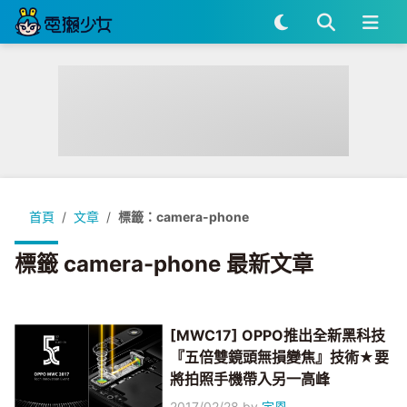
首頁
文章
標籤：camera-phone
標籤 camera-phone 最新文章
[MWC17] OPPO推出全新黑科技
『五倍雙鏡頭無損變焦』技術★要
將拍照手機帶入另一高峰
2017/02/28
by
宇恩