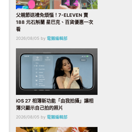
父親節送禮免煩惱！7-ELEVEN 賣
188 元石斛蘭 星巴克、百貨優惠一次
看
2026/08/05
by
電獺編輯部
iOS 27 相簿新功能「由我拍攝」讓相
簿只顯示自己拍的照片
2026/08/05
by
電獺編輯部