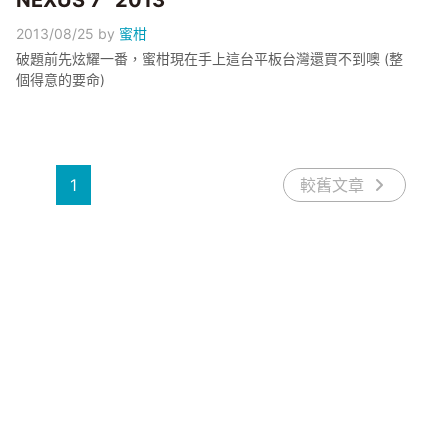
NEXUS 7" 2013
2013/08/25
by
蜜柑
破題前先炫耀一番，蜜柑現在手上這台平板台灣還買不到噢 (整
個得意的要命)
1
較舊文章