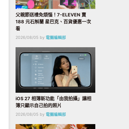
父親節送禮免煩惱！7-ELEVEN 賣
188 元石斛蘭 星巴克、百貨優惠一次
看
2026/08/05
by
電獺編輯部
iOS 27 相簿新功能「由我拍攝」讓相
簿只顯示自己拍的照片
2026/08/05
by
電獺編輯部